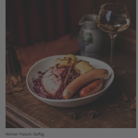
·
·
Winter
Fleisch
Deftig