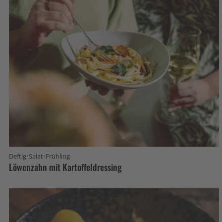
·
·
Deftig
Salat
Frühling
Löwenzahn mit Kartoffeldressing