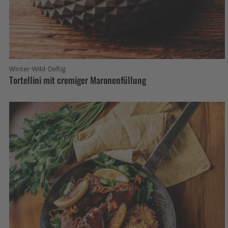
·
·
Winter
Wild
Deftig
Tortellini mit cremiger Maronenfüllung