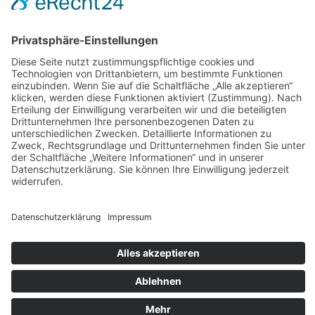
AGB
Widerrufsbelehrung
Bankdaten
© 2026 Tietge GmbH, Wilhelmstraße 31, 77654 Offenburg – Alle Rechte
vorbehalten. *Preisangaben inkl. gesetzl. MwSt. und zzgl.
Versandkosten.