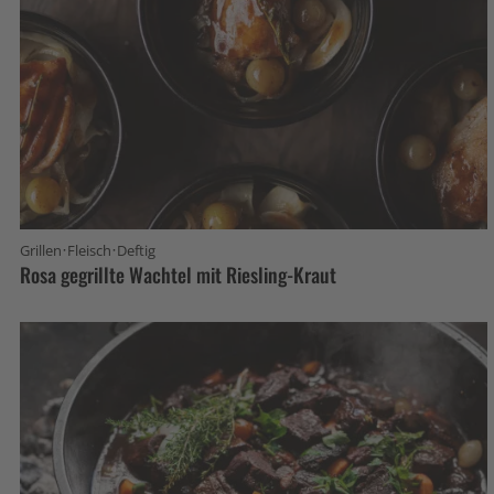
·
·
Grillen
Fleisch
Deftig
Rosa gegrillte Wachtel mit Riesling-Kraut