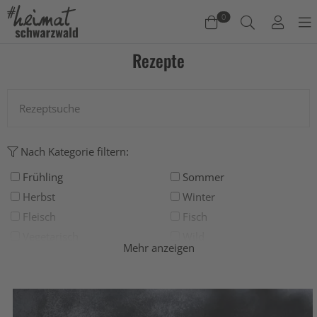
0
Rezepte
Warenkorb
Es befinden sich keine Produkte im Warenkorb.
Jetzt einkaufen
Nach Kategorie filtern:
Frühling
Sommer
Herbst
Winter
Fleisch
Fisch
Vegetarisch
Wild
Mehr anzeigen
Grillen
Deftig
Salat
Suppe
Süß
Backen
Drinks
Eis