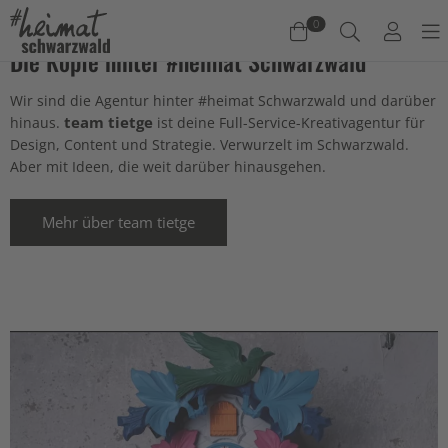
0
Die Köpfe hinter #heimat Schwarzwald
Warenkorb
Wir sind die Agentur hinter #heimat Schwarzwald und darüber
team tietge
hinaus.
ist deine Full-Service-Kreativagentur für
Es befinden sich keine Produkte im Warenkorb.
Design, Content und Strategie. Verwurzelt im Schwarzwald.
Aber mit Ideen, die weit darüber hinausgehen.
Jetzt einkaufen
Mehr über team tietge