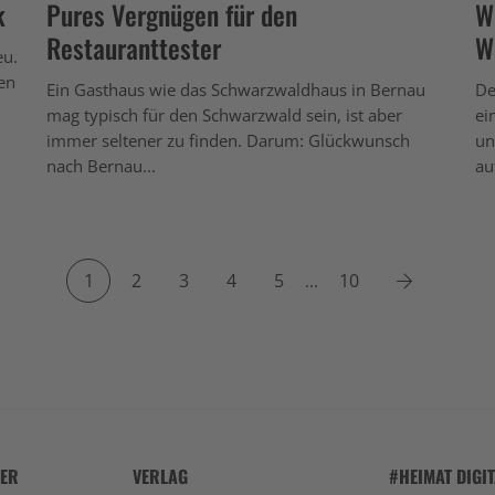
k
Pures Vergnügen für den
W
Restauranttester
W
eu.
en
Ein Gasthaus wie das Schwarzwaldhaus in Bernau
De
mag typisch für den Schwarzwald sein, ist aber
ei
immer seltener zu finden. Darum: Glückwunsch
un
nach Bernau...
auf
Next
1
2
3
4
5
10
...
HER
VERLAG
#HEIMAT DIGI