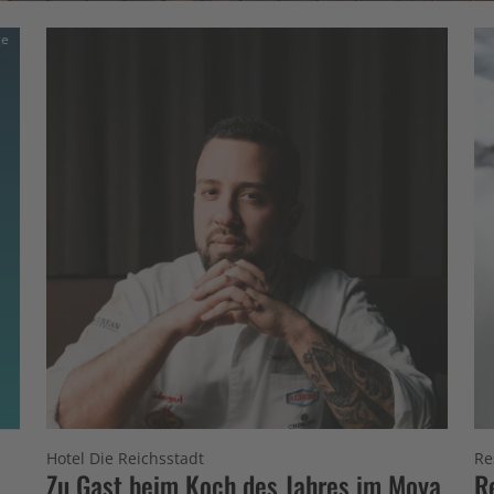
ge
Hotel Die Reichsstadt
Re
Zu Gast beim Koch des Jahres im Moya
R