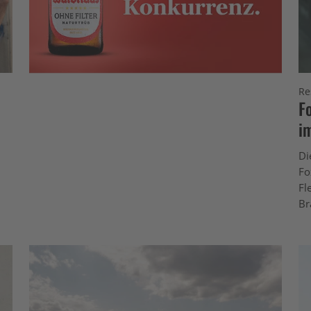
Re
F
i
Di
Fo
Fl
Br