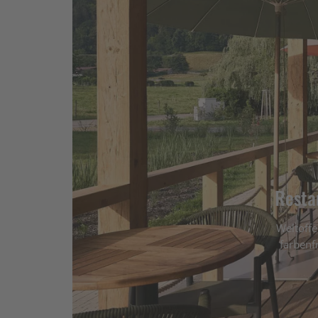
Resta
Weltoffe
farbenf