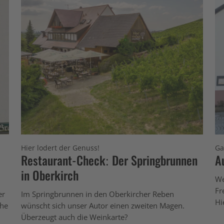
Hier lodert der Genuss!
Ga
Restaurant-Check: Der Springbrunnen
A
in Oberkirch
We
Fr
er
Im Springbrunnen in den Oberkircher Reben
Hi
che
wünscht sich unser Autor einen zweiten Magen.
Überzeugt auch die Weinkarte?