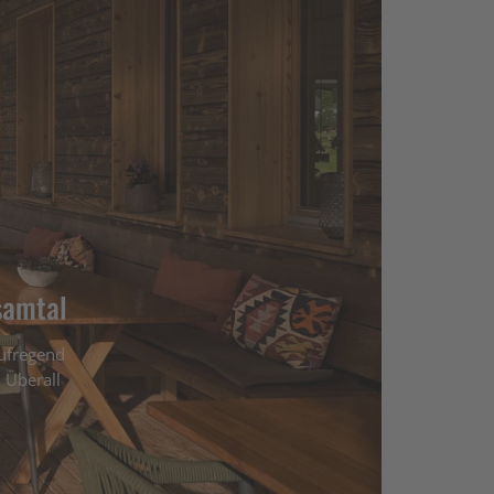
samtal
aufregend
 Überall