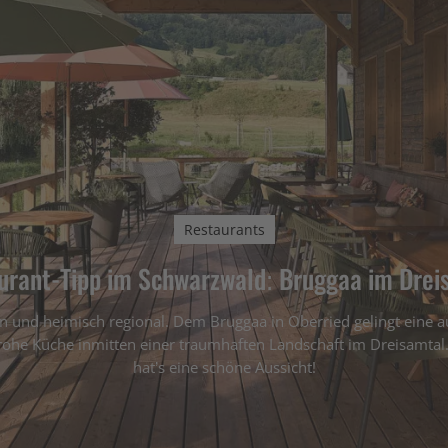
Restaurants
urant-Tipp im Schwarzwald: Bruggaa im Drei
n und heimisch regional. Dem Bruggaa in Oberried gelingt eine 
rohe Küche inmitten einer traumhaften Landschaft im Dreisamtal.
hat’s eine schöne Aussicht!