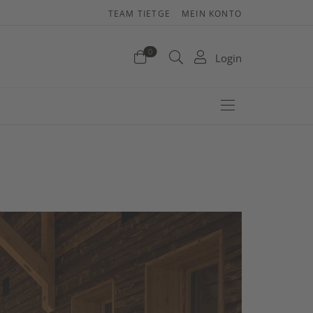
TEAM TIETGE
MEIN KONTO
enkorb
0
Login
efinden sich keine Produkte im Warenkorb.
Jetzt einkaufen