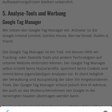
Aufbewahrungsfristen bleiben unberührt.
5. Analyse-Tools und Werbung
Google Tag Manager
Wir setzen den Google Tag Manager ein. Anbieter ist die
Google Ireland Limited, Gordon House, Barrow Street, Dublin 4,
Irland.
Der Google Tag Manager ist ein Tool, mit dessen Hilfe wir
Tracking- oder Statistik-Tools und andere Technologien auf
unserer Website einbinden können. Der Google Tag Manager
selbst erstellt keine Nutzerprofile, speichert keine Cookies und
nimmt keine eigenständigen Analysen vor. Er dient lediglich
der Verwaltung und Ausspielung der über ihn eingebundenen
Tools. Der Google Tag Manager erfasst jedoch Ihre IP-Adresse,
die auch an das Mutterunternehmen von Google in die
Vereinigten Staaten übertragen werden kann.
Der Einsatz des Google Tag Managers erfolgt auf Grundlage