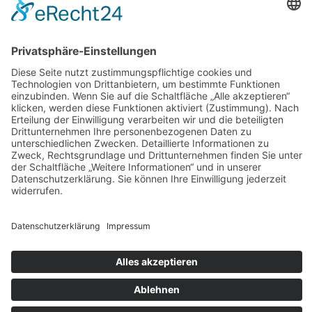
von Art. 6 Abs. 1 lit. f DSGVO. Der Websitebetreiber hat ein
berechtigtes Interesse an einer schnellen und unkomplizierten
Einbindung und Verwaltung verschiedener Tools auf seiner
Website. Sofern eine entsprechende Einwilligung abgefragt
wurde, erfolgt die Verarbeitung ausschließlich auf Grundlage
von Art. 6 Abs. 1 lit. a DSGVO und § 25 Abs. 1 TDDDG, soweit
die Einwilligung die Speicherung von Cookies oder den Zugriff
auf Informationen im Endgerät des Nutzers (z. B. Device-
Fingerprinting) im Sinne des TDDDG umfasst. Die Einwilligung
ist jederzeit widerrufbar.
Google Analytics
Diese Website nutzt Funktionen des Webanalysedienstes
Google Analytics. Anbieter ist die Google Ireland Limited
(„Google“), Gordon House, Barrow Street, Dublin 4, Irland.
Google Analytics ermöglicht es dem Websitebetreiber, das
Verhalten der Websitebesucher zu analysieren. Hierbei erhält
der Websitebetreiber verschiedene Nutzungsdaten, wie z. B.
Seitenaufrufe, Verweildauer, verwendete Betriebssysteme und