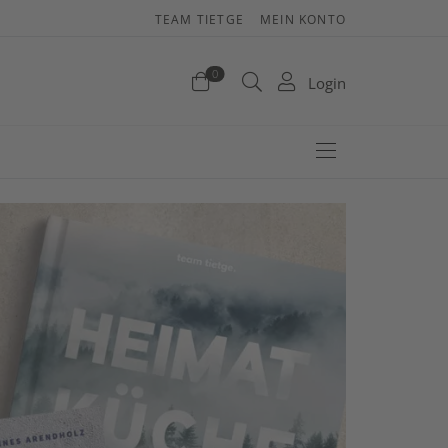
TEAM TIETGE
MEIN KONTO
enkorb
0
Login
efinden sich keine Produkte im Warenkorb.
Jetzt einkaufen