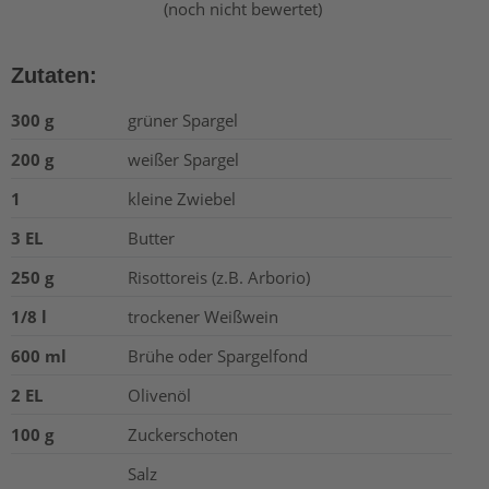
(noch nicht bewertet)
Zutaten:
300 g
grüner Spargel
200 g
weißer Spargel
1
kleine Zwiebel
3 EL
Butter
250 g
Risottoreis (z.B. Arborio)
1/8 l
trockener Weißwein
600 ml
Brühe oder Spargelfond
2 EL
Olivenöl
100 g
Zuckerschoten
Salz