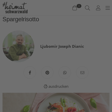
0
Spargelrisotto
Warenkorb
Es befinden sich keine Produkte im Warenkorb.
Jetzt einkaufen
Ljubomir Joseph Dianic
ausdrucken