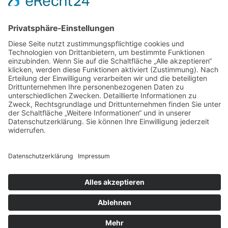
AGB
Widerrufsbelehrung
Bankdaten
© 2026 Tietge GmbH, Wilhelmstraße 31, 77654 Offenburg – Alle Rechte
vorbehalten. *Preisangaben inkl. gesetzl. MwSt. und zzgl.
Versandkosten.