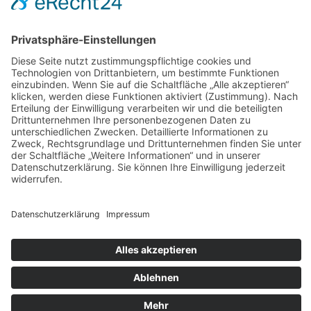
AGB
Widerrufsbelehrung
Bankdaten
© 2026 Tietge GmbH, Wilhelmstraße 31, 77654 Offenburg – Alle Rechte
vorbehalten. *Preisangaben inkl. gesetzl. MwSt. und zzgl.
Versandkosten.