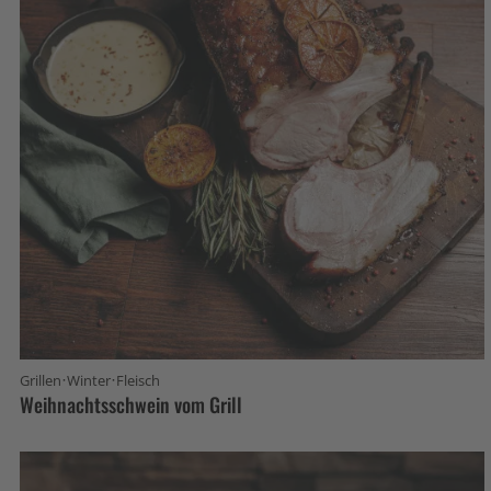
·
·
Grillen
Winter
Fleisch
Weihnachtsschwein vom Grill