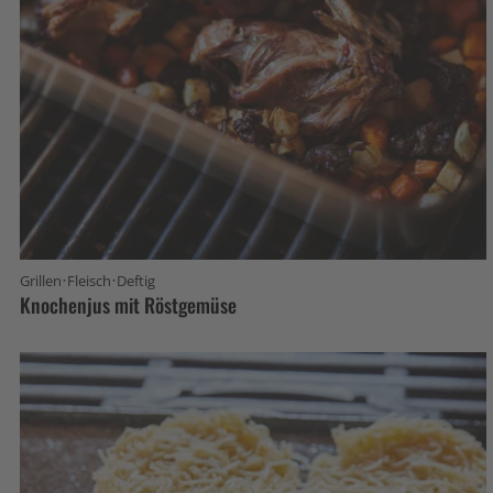
·
·
Grillen
Fleisch
Deftig
Knochenjus mit Röstgemüse