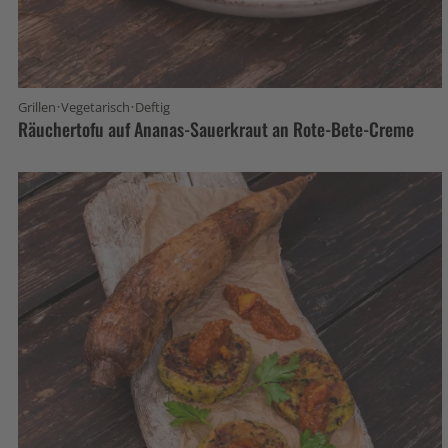
·
·
Grillen
Vegetarisch
Deftig
Räuchertofu auf Ananas-Sauerkraut an Rote-Bete-Creme