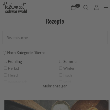
0
Rezepte
Warenkorb
Es befinden sich keine Produkte im Warenkorb.
Jetzt einkaufen
Nach Kategorie filtern:
Frühling
Sommer
Herbst
Winter
Fleisch
Fisch
Vegetarisch
Wild
Mehr anzeigen
Grillen
Deftig
Salat
Suppe
Süß
Backen
Drinks
Eis