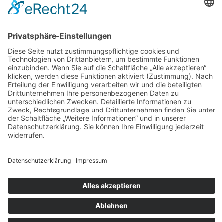
Datenschutz
AGB
Widerrufsbelehrung
Bankdaten
© 2026 Tietge GmbH, Wilhelmstraße 31, 77654 Offenburg – Alle Rechte
vorbehalten. *Preisangaben inkl. gesetzl. MwSt. und zzgl.
Versandkosten.