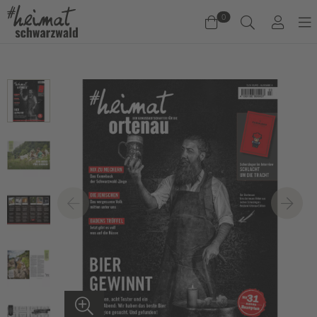
0
Warenkorb
Es befinden sich keine Produkte im Warenkorb.
Jetzt einkaufen