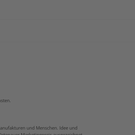
nsten.
 Manufakturen und Menschen. Idee und
rtenauer Marketingpreis ausgezeichnet