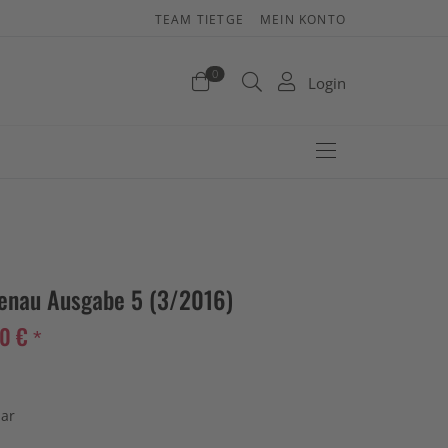
TEAM TIETGE
MEIN KONTO
enkorb
0
Login
efinden sich keine Produkte im Warenkorb.
Jetzt einkaufen
enau Ausgabe 5 (3/2016)
0 € *
bar