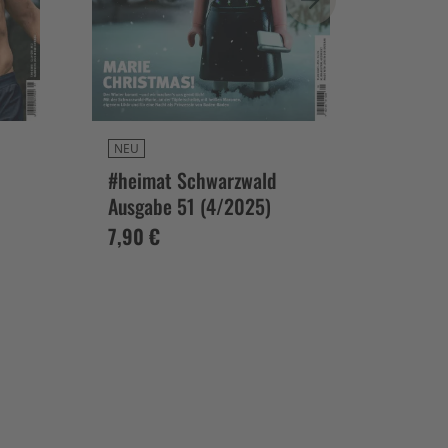
NEU
NEU
#heimat Schwarzwald
#heim
Ausgabe 51 (4/2025)
Ausga
7,90 €
7,90 