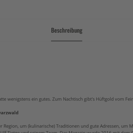
Beschreibung
hatte wenigstens ein gutes. Zum Nachtisch gibt's Hüftgold vom Fei
hwarzwald
der Region, um (kulinarische) Traditionen und gute Adressen, um
Ulf Tietge und seinem Team. Das Magazin wurde 2016 mit dem O