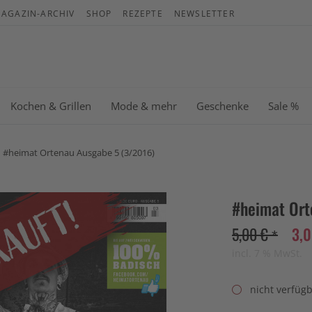
AGAZIN-ARCHIV
SHOP
REZEPTE
NEWSLETTER
War
Es b
Kochen & Grillen
Mode & mehr
Geschenke
Sale %
#heimat Ortenau Ausgabe 5 (3/2016)
#heimat Ort
5,00 € *
3,0
incl. 7 % MwSt.
nicht verfüg