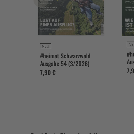
NE
sgabe
NEU
#h
#heimat Schwarzwald
Au
Ausgabe 54 (3/2026)
7,
7,90 €