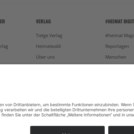
HER
VERLAG
#HEIMAT DIGI
Tietge Verlag
#heimat Maga
rlag
Heimatwald
Reportagen
Über uns
Menschen
Werben
Schwarzwald
Newsletter
Aktuelles
Kontakt
Restaurants
Die Agentur hinter #heimat
Rezepte