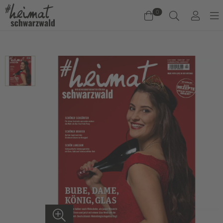
0
Warenkorb
Es befinden sich keine Produkte im Warenkorb.
Jetzt einkaufen