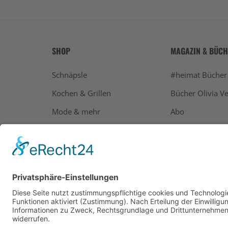
SHOP
MAGAZIN & BÜC
Schnäpsle
#heimat Bücher
Kochen & Grillen
Bücher Olivia Ve
Mode & mehr
Abo
Geschenke
Bücher
Alle Ausgaben