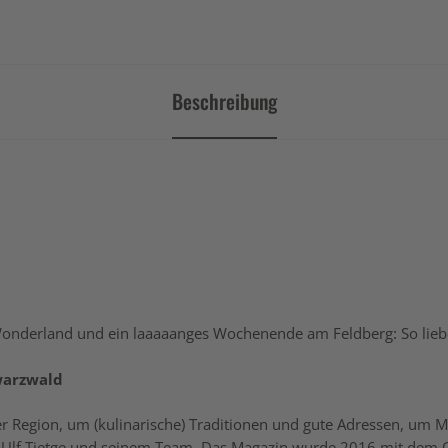
Beschreibung
onderland und ein laaaaanges Wochenende am Feldberg: So liebe
hwarzwald
der Region, um (kulinarische) Traditionen und gute Adressen, um
Ulf Tietge und seinem Team. Das Magazin wurde 2016 mit dem O