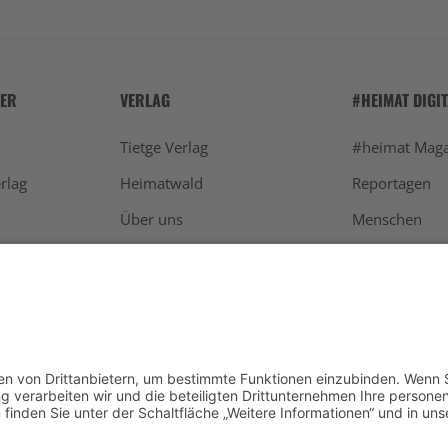
HER
VERLAG
#HEIMAT DIGI
Tietge Verlag
#heimat Maga
rlag
Heimatwald
Reportagen
Über uns
Menschen
Werben
Schwarzwald
Newsletter
Aktuelles
Kontakt
Restaurants
Die Agentur hinter #heimat
Rezepte