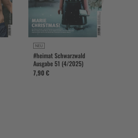
NEU
NEU
#heimat Schwarzwald
#heim
Ausgabe 51 (4/2025)
Ausga
7,90 €
7,90 