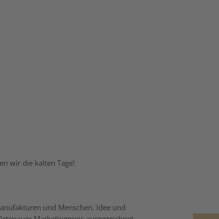
n wir die kalten Tage!
 Manufakturen und Menschen. Idee und
rtenauer Marketingpreis ausgezeichnet