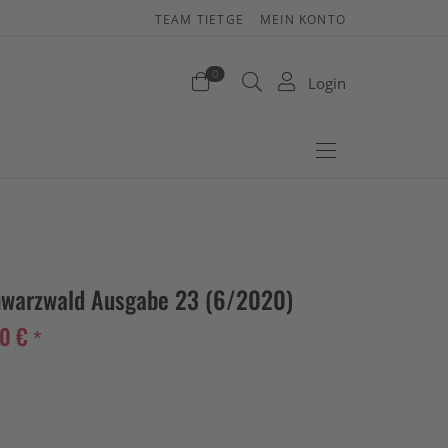
TEAM TIETGE
MEIN KONTO
enkorb
0
Login
efinden sich keine Produkte im Warenkorb.
Jetzt einkaufen
hwarzwald Ausgabe 23 (6/2020)
0 € *