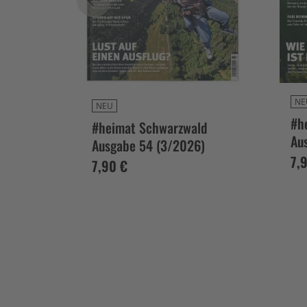
NE
sgabe
NEU
#h
#heimat Schwarzwald
Au
Ausgabe 54 (3/2026)
7,
7,90 €