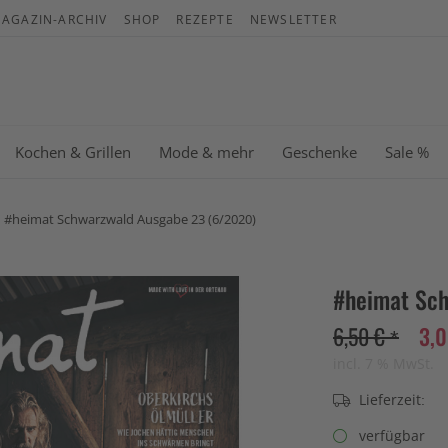
AGAZIN-ARCHIV
SHOP
REZEPTE
NEWSLETTER
War
Es b
Kochen & Grillen
Mode & mehr
Geschenke
Sale %
#heimat Schwarzwald Ausgabe 23 (6/2020)
#heimat Sc
6,50 € *
3,0
incl. 7 % MwSt.
Lieferzeit:
verfügbar