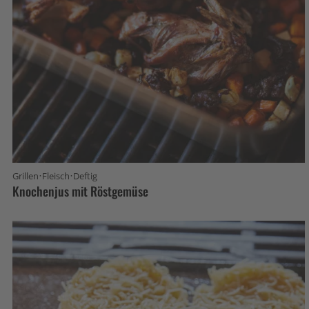
·
·
Grillen
Fleisch
Deftig
Knochenjus mit Röstgemüse