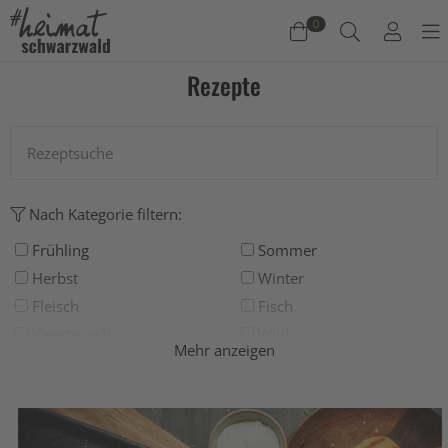
0
Rezepte
Warenkorb
Es befinden sich keine Produkte im Warenkorb.
Jetzt einkaufen
Nach Kategorie filtern:
Frühling
Sommer
Herbst
Winter
Fleisch
Fisch
Vegetarisch
Wild
Mehr anzeigen
Grillen
Deftig
Salat
Suppe
Süß
Backen
Drinks
Eis