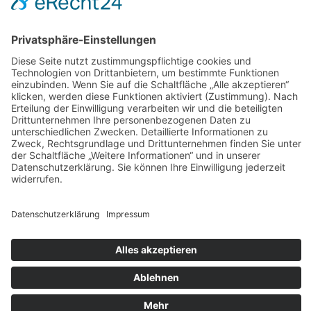
AGB
Widerrufsbelehrung
Bankdaten
© 2026 Tietge GmbH, Wilhelmstraße 31, 77654 Offenburg – Alle Rechte
vorbehalten. *Preisangaben inkl. gesetzl. MwSt. und zzgl.
Versandkosten.