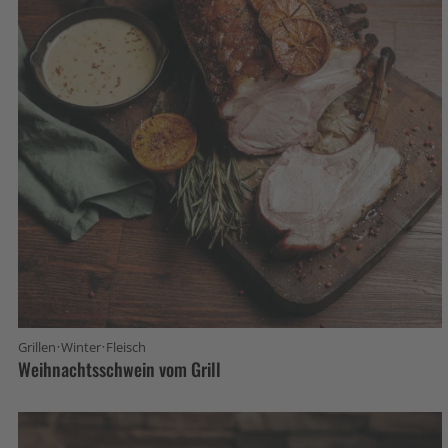
·
·
Grillen
Winter
Fleisch
Weihnachtsschwein vom Grill