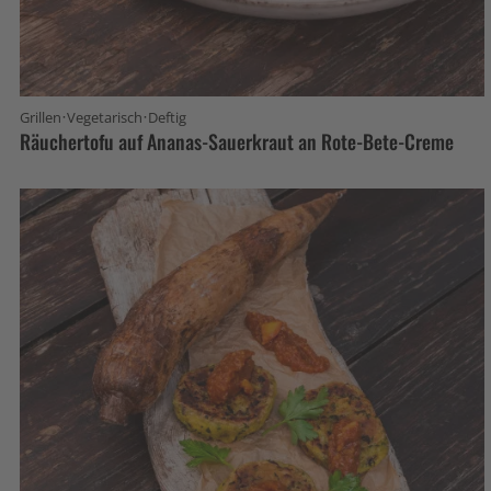
·
·
Grillen
Vegetarisch
Deftig
Räuchertofu auf Ananas-Sauerkraut an Rote-Bete-Creme