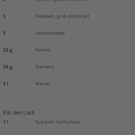
3
Zwiebeln, grob zerkleinert
3
Lorbeerblätter
20 g
Piment
20 g
Sternanis
5 l
Wasser
Für den Lack
1 l
Sud (vom Vorkochen)