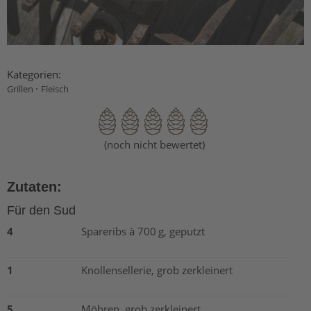
Kategorien:
·
Grillen
Fleisch
(noch nicht bewertet)
Zutaten:
Für den Sud
4
Spareribs à 700 g, geputzt
1
Knollensellerie, grob zerkleinert
5
Möhren, grob zerkleinert