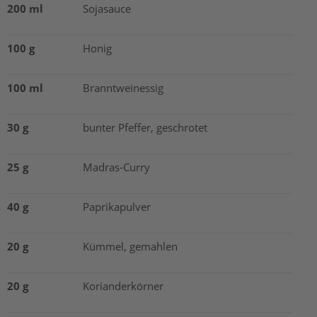
200 ml
Sojasauce
100 g
Honig
100 ml
Branntweinessig
30 g
bunter Pfeffer, geschrotet
25 g
Madras-Curry
40 g
Paprikapulver
20 g
Kümmel, gemahlen
20 g
Korianderkörner