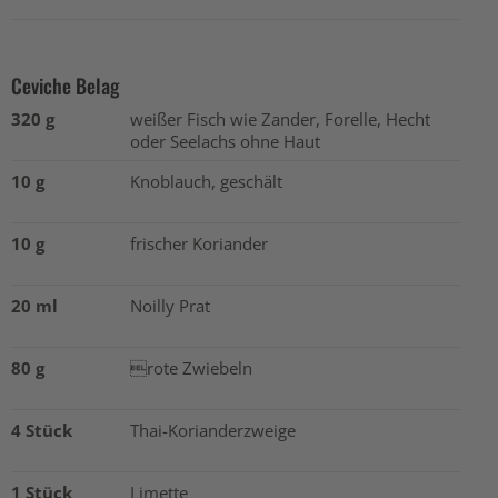
Ceviche Belag
320 g
weißer Fisch wie Zander, Forelle, Hecht
oder Seelachs ohne Haut
10 g
Knoblauch, geschält
10 g
frischer Koriander
20 ml
Noilly Prat
80 g
rote Zwiebeln
4 Stück
Thai-Korianderzweige
1 Stück
Limette