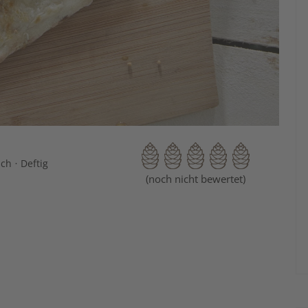
·
sch
Deftig
(noch nicht bewertet)