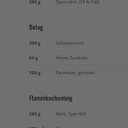
200 g
Sauerrahm (24 % Fett)
Belag
200 g
Schwarzwurst
60 g
rote Zwiebeln
100 g
Parmesan, gerieben
Flammkuchenteig
260 g
Mehl, Type 405