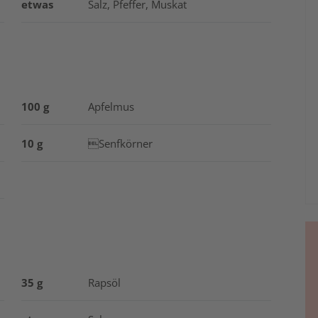
etwas
Salz, Pfeffer, Muskat
100 g
Apfelmus
10 g
Senfkörner
35 g
Rapsöl