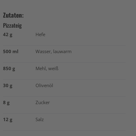
Zutaten:
Pizzateig
42 g
Hefe
500 ml
Wasser, lauwarm
850 g
Mehl, weiß
30 g
Olivenöl
8 g
Zucker
12 g
Salz