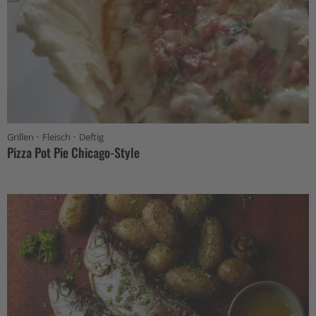
·
·
Grillen
Fleisch
Deftig
Pizza Pot Pie Chicago-Style