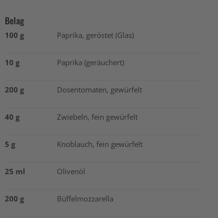
Belag
100 g
Paprika, geröstet (Glas)
10 g
Paprika (geräuchert)
200 g
Dosentomaten, gewürfelt
40 g
Zwiebeln, fein gewürfelt
5 g
Knoblauch, fein gewürfelt
25 ml
Olivenöl
200 g
Büffelmozzarella