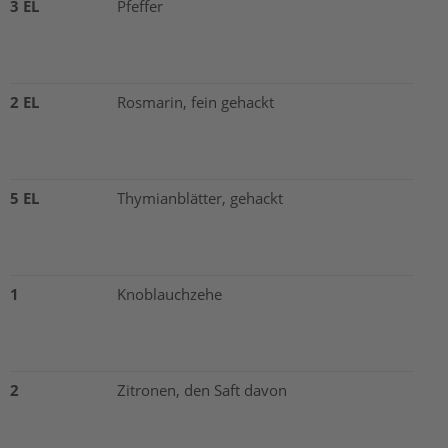
3 EL
Pfeffer
2 EL
Rosmarin, fein gehackt
5 EL
Thymianblätter, gehackt
1
Knoblauchzehe
2
Zitronen, den Saft davon