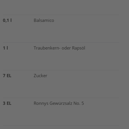
0,1 l
Balsamico
1 l
Traubenkern- oder Rapsöl
7 EL
Zucker
3 EL
Ronnys Gewürzsalz No. 5