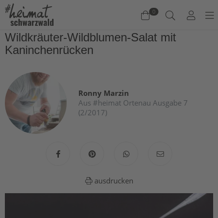
0
Wildkräuter-Wildblumen-Salat mit
Kaninchenrücken
Warenkorb
Es befinden sich keine Produkte im Warenkorb.
Jetzt einkaufen
Ronny Marzin
Aus #heimat Ortenau Ausgabe 7
(2/2017)
ausdrucken