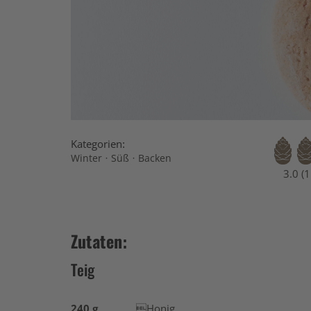
Kategorien:
·
·
Winter
Süß
Backen
3.0 (
Zutaten:
Teig
240 g
Honig