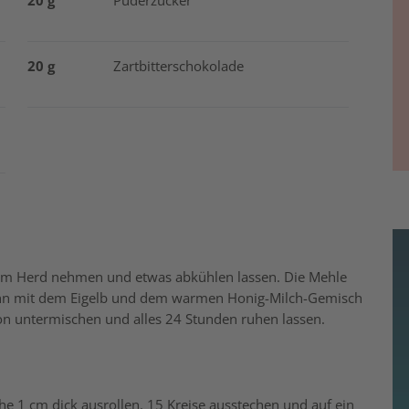
20 g
Puderzucker
20 g
Zartbitterschokolade
vom Herd nehmen und etwas abkühlen lassen. Die Mehle
nn mit dem Eigelb und dem warmen Honig-Milch-Gemisch
ron untermischen und alles 24 Stunden ruhen lassen.
he 1 cm dick ausrollen. 15 Kreise ausstechen und auf ein