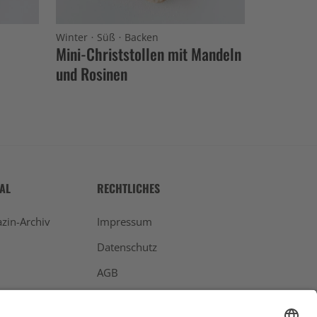
·
·
Winter
Süß
Backen
Mini-Christstollen mit Mandeln
und Rosinen
TAL
RECHTLICHES
zin-Archiv
Impressum
Datenschutz
AGB
Widerrufsbelehrung