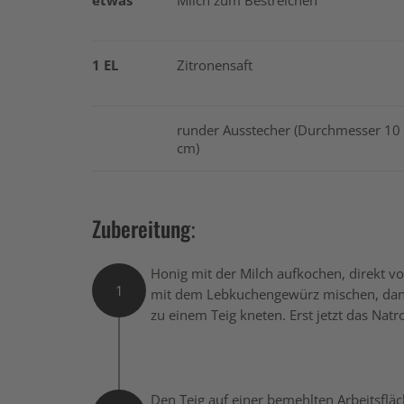
etwas
Milch zum Bestreichen
1 EL
Zitronensaft
runder Ausstecher (Durchmesser 10
cm)
Zubereitung:
Honig mit der Milch aufkochen, direkt 
1
mit dem Lebkuchengewürz mischen, da
zu einem Teig kneten. Erst jetzt das Nat
Den Teig auf einer bemehlten Arbeitsfläc