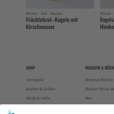
·
·
Winter
Süß
Backen
Winter
Früchtebrot–Kugeln mit
Engels
Kirschwasser
Himbe
SHOP
MAGAZIN & BÜC
Schnäpsle
#heimat Bücher
Kochen & Grillen
Bücher Olivia Ve
Mode & mehr
Abo
Geschenke
Bücher