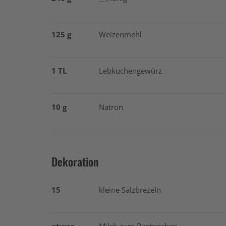
125 g
Weizenmehl
1 TL
Lebkuchengewürz
10 g
Natron
Dekoration
15
kleine Salzbrezeln