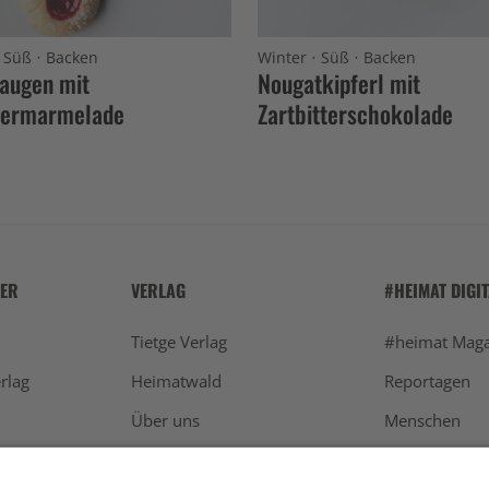
·
·
·
·
Süß
Backen
Winter
Süß
Backen
augen mit
Nougatkipferl mit
ermarmelade
Zartbitterschokolade
HER
VERLAG
#HEIMAT DIGI
Tietge Verlag
#heimat Maga
rlag
Heimatwald
Reportagen
Über uns
Menschen
Werben
Schwarzwald