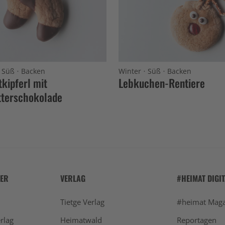
·
·
·
·
Süß
Backen
Winter
Süß
Backen
kipferl mit
Lebkuchen-Rentiere
tterschokolade
HER
VERLAG
#HEIMAT DIGI
Tietge Verlag
#heimat Maga
rlag
Heimatwald
Reportagen