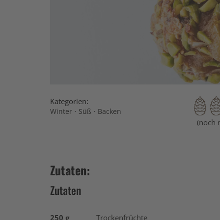
Kategorien:
·
·
Winter
Süß
Backen
(noch 
Zutaten:
Zutaten
250 g
Trockenfrüchte