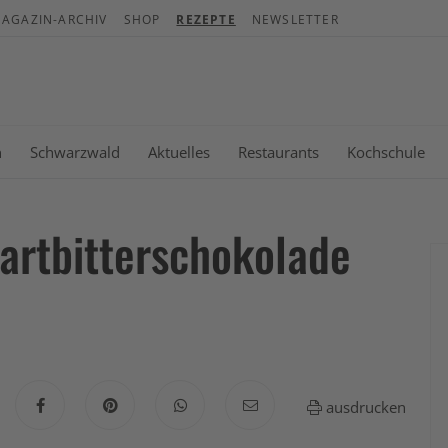
AGAZIN-ARCHIV
SHOP
REZEPTE
NEWSLETTER
War
Es b
n
Schwarzwald
Aktuelles
Restaurants
Kochschule
Zartbitterschokolade
ausdrucken