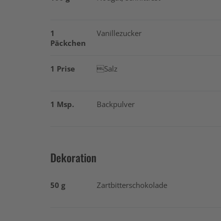
1
Vanillezucker
Päckchen
1 Prise
Salz
1 Msp.
Backpulver
Dekoration
50 g
Zartbitterschokolade