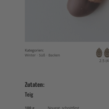
Kategorien:
·
·
Winter
Süß
Backen
2.5 (
Zutaten:
Teig
100 g
Nougat, schnittfest