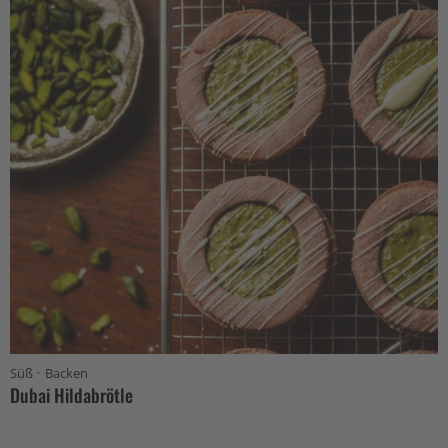
·
Süß
Backen
Dubai Hildabrötle