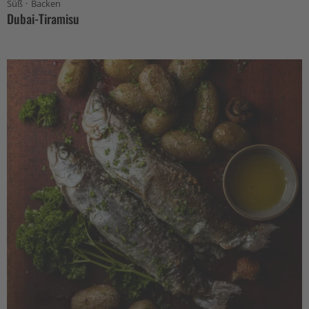
·
Süß
Backen
Dubai-Tiramisu