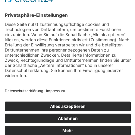
Widerrufsbelehrung
Bankdaten
© 2026 Tietge GmbH, Wilhelmstraße 31, 77654 Offenburg – Alle Rechte
vorbehalten. *Preisangaben inkl. gesetzl. MwSt. und zzgl.
Versandkosten.