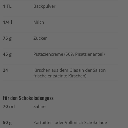
1 TL
Backpulver
1/4 l
Milch
75 g
Zucker
45 g
Pistaziencreme (50% Pisatzienanteil)
24
Kirschen aus dem Glas (in der Saison
frische entsteinte Kirschen)
Für den Schokoladenguss
70 ml
Sahne
50 g
Zartbitter- oder Vollmilch Schokolade