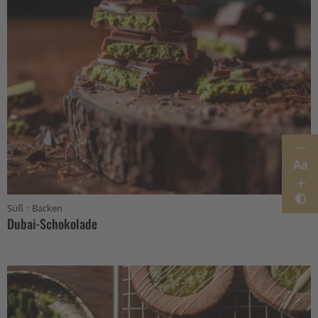
Aa
·
Süß
Backen
Dubai-Schokolade