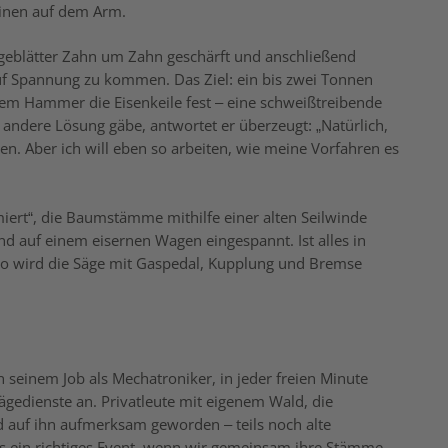
leinen auf dem Arm.
ägeblätter Zahn um Zahn geschärft und anschließend
uf Spannung zu kommen. Das Ziel: ein bis zwei Tonnen
nem Hammer die Eisenkeile fest – eine schweißtreibende
e andere Lösung gäbe, antwortet er überzeugt: „Natürlich,
n. Aber ich will eben so arbeiten, wie meine Vorfahren es
hmiert“, die Baumstämme mithilfe einer alten Seilwinde
nd auf einem eisernen Wagen eingespannt. Ist alles in
uto wird die Säge mit Gaspedal, Kupplung und Bremse
n seinem Job als Mechatroniker, in jeder freien Minute
Sägedienste an. Privatleute mit eigenem Wald, die
uf ihn aufmerksam geworden – teils noch alte
es ein richtiges Event, wenn wir gemeinsam ihre Stämme