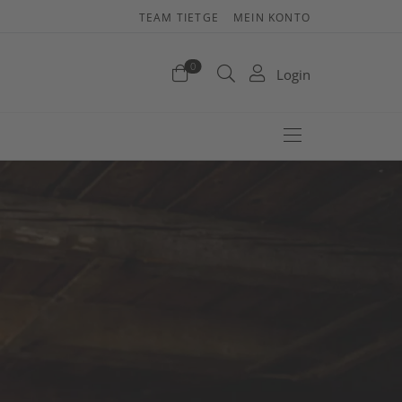
TEAM TIETGE
MEIN KONTO
enkorb
0
Login
efinden sich keine Produkte im Warenkorb.
Jetzt einkaufen