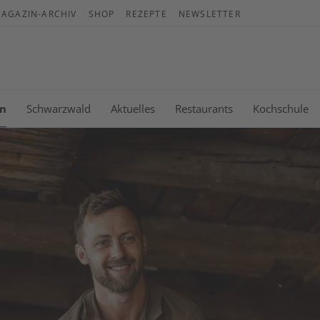
AGAZIN-ARCHIV
SHOP
REZEPTE
NEWSLETTER
War
Es b
n
Schwarzwald
Aktuelles
Restaurants
Kochschule