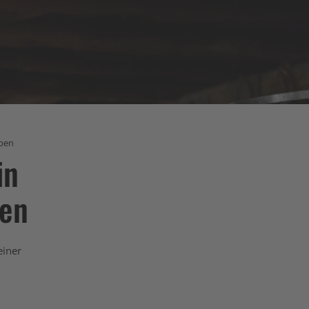
ben
in
ben
einer