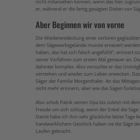
nicht mitansehen können, wenn das hier zugrund
er, während er die fertig gesägten Dielen von Sä
Aber Beginnen wir von vorne
Die Wiederentdeckung einer verloren geglaubten
dem Sägewerksgelände musste erneuert werden. „
haben, das hat sich falsch angefühlt“, erinnert s
seiner Vorfahren zum ersten Mal genauer an. Das
dahinter komplex. Also versuchte er das Unmög
verstehen und wieder zum Leben erwecken. Dazu 
Säger der Familie Morgenthaler. An das Mittages
nicht mehr erinnern, aber wie das Sägen funktion
Also schob Patrik seinen Opa bis zuletzt mit dem
Freude um sich schlug, wenn der Enkel die Säge 
Damit habe ich ihm sehr glückliche letzte Tage be
handwerklichem Geschick haben sie die Säge der 
Laufen gebracht.