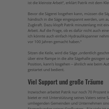
ist die kleinste Arbeit“, erklärt Patrik mit dem K
Bevor die Sägerei losgehen kann, müssen die S
händisch in die Säge eingespannt werden, um a
Zugkraft. Dazu klopft Patrik minutenlang mit ei
Arbeit. Auf die Frage, ob es dafür nicht auch ein
ich könnte auch einfach Hydraulikspanner nehme
vor 100 Jahren gemacht haben.“
Sitzen die Keile, wird die Säge „ordentlich gesc
über eine Rampe in die alte Sägehalle gezogen u
Position, kann’s losgehen – ähnlich wie beim A
gestartet und bedient.
Viel Support und große Träume
Inzwischen arbeitet Patrik nur noch 70 Prozent i
bietet er mit Unterstützung seines Vaters seine 
umliegenden Gemeinden und Unternehmen sind a
Stammkunden seines Großvaters. „Für viele ist 