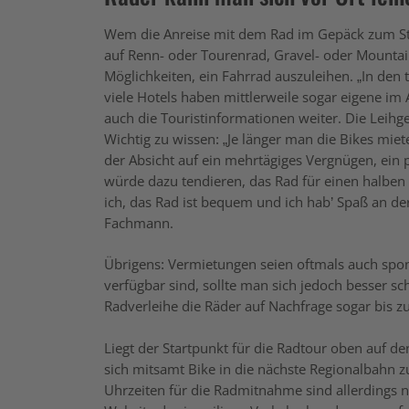
Wem die Anreise mit dem Rad im Gepäck zum Star
auf Renn- oder Tourenrad, Gravel- oder Mountai
Möglichkeiten, ein Fahrrad auszuleihen. „In den
viele Hotels haben mittlerweile sogar eigene im 
auch die Touristinformationen weiter. Die Leih
Wichtig zu wissen: „Je länger man die Bikes miete
der Absicht auf ein mehrtägiges Vergnügen, ein
würde dazu tendieren, das Rad für einen halben
ich, das Rad ist bequem und ich hab’ Spaß an de
Fachmann.
Übrigens: Vermietungen seien oftmals auch spo
verfügbar sind, sollte man sich jedoch besser 
Radverleihe die Räder auf Nachfrage sogar bis z
Liegt der Startpunkt für die Radtour oben auf d
sich mitsamt Bike in die nächste Regionalbahn z
Uhrzeiten für die Radmitnahme sind allerdings nic