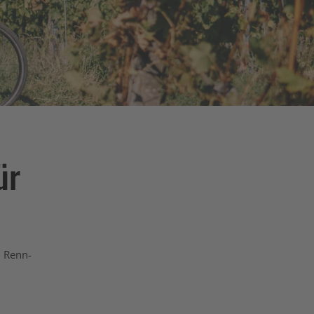
ür
, Renn-