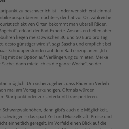
tpunkt zu beschwerlich ist – oder wer sich erst einmal
nbike ausprobieren möchte –, der hat vor Ort zahlreiche
 touristisch aktiven Orten bekommt man überall Räder,
Angebot“, erklärt der Rad-Experte. Ansonsten helfen aber
gebühren liegen meist zwischen 30 und 50 Euro pro Tag.
t, desto günstiger wird’s“, sagt Sascha und empfiehlt bei
 paar Schnupperstunden auf dem Rad einzuplanen: „Ich
 Tag mit der Option auf Verlängerung zu mieten. Merke
r Sache, dann miete ich es die ganze Woche“, so der
ntan möglich. Um sicherzugehen, dass Räder im Verleih
schon mal am Vortag erkundigen. Oftmals würden
um Startpunkt oder zur Unterkunft transportieren.
en Schwarzwaldhöhen, dann gibt’s auch die Möglichkeit,
u schwingen – das spart Zeit und Muskelkraft. Preise und
ht einheitlich geregelt. Im Vorfeld einen Blick auf die