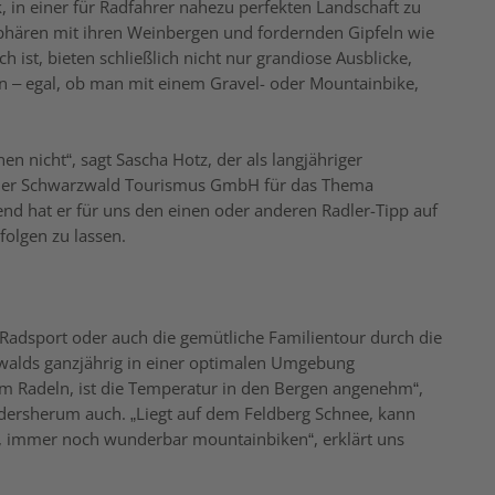
k, in einer für Radfahrer nahezu perfekten Landschaft zu
Sphären mit ihren Weinbergen und fordernden Gipfeln wie
ist, bieten schließlich nicht nur grandiose Ausblicke,
n – egal, ob man mit einem Gravel- oder Mountainbike,
nen nicht“, sagt Sascha Hotz, der als langjähriger
der Schwarzwald Tourismus GmbH für das Thema
end hat er für uns den einen oder anderen Radler-Tipp auf
olgen zu lassen.
r Radsport oder auch die gemütliche Familientour durch die
walds ganzjährig in einer optimalen Umgebung
 zum Radeln, ist die Temperatur in den Bergen angenehm“,
andersherum auch. „Liegt auf dem Feldberg Schnee, kann
, immer noch wunderbar mountainbiken“, erklärt uns