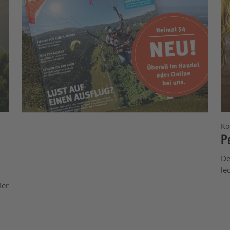
Ko
P
De
le
Der