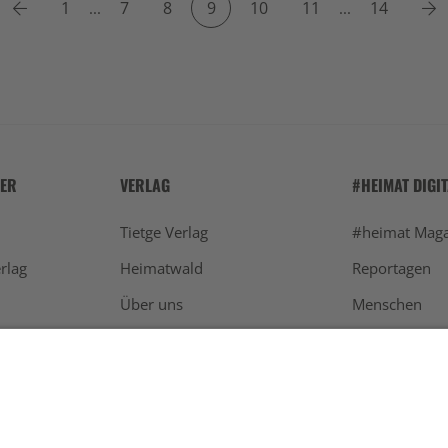
Previous
N
1
7
8
9
10
11
14
...
...
HER
VERLAG
#HEIMAT DIGI
Tietge Verlag
#heimat Maga
rlag
Heimatwald
Reportagen
Über uns
Menschen
Werben
Schwarzwald
Newsletter
Aktuelles
Kontakt
Restaurants
Die Agentur hinter #heimat
Rezepte