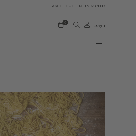
TEAM TIETGE
MEIN KONTO
enkorb
0
Login
efinden sich keine Produkte im Warenkorb.
Jetzt einkaufen