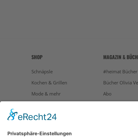
SHOP
MAGAZIN & BÜC
Schnäpsle
#heimat Bücher
Kochen & Grillen
Bücher Olivia Ve
Mode & mehr
Abo
Geschenke
Bücher
Alle Ausgaben