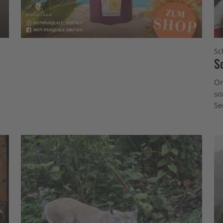
Sc
S
Or
so
Se