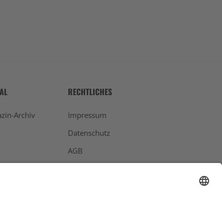
ext
TAL
RECHTLICHES
zin-Archiv
Impressum
Datenschutz
AGB
Widerrufsbelehrung
Bankdaten