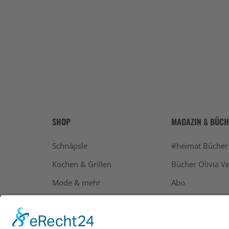
SHOP
MAGAZIN & BÜC
Schnäpsle
#heimat Bücher
Kochen & Grillen
Bücher Olivia Ve
Mode & mehr
Abo
Geschenke
Bücher
Alle Ausgaben