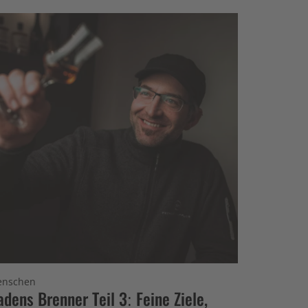
nschen
adens Brenner Teil 3: Feine Ziele,