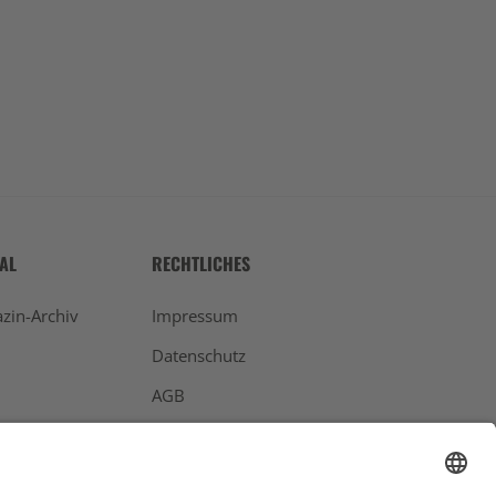
Next
TAL
RECHTLICHES
zin-Archiv
Impressum
Datenschutz
AGB
Widerrufsbelehrung
Bankdaten