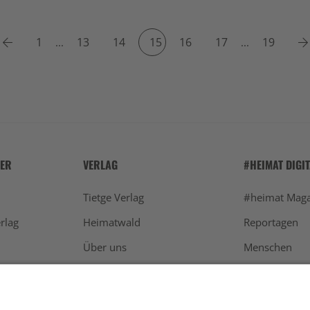
Previous
1
13
14
15
16
17
19
...
...
HER
VERLAG
#HEIMAT DIGI
Tietge Verlag
#heimat Maga
rlag
Heimatwald
Reportagen
Über uns
Menschen
Werben
Schwarzwald
Newsletter
Aktuelles