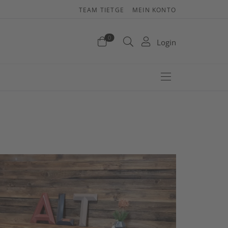
TEAM TIETGE
MEIN KONTO
enkorb
0
Login
efinden sich keine Produkte im Warenkorb.
Jetzt einkaufen