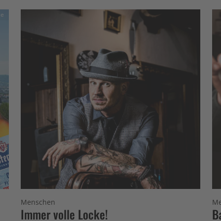
ge
Menschen
Me
Immer volle Locke!
B