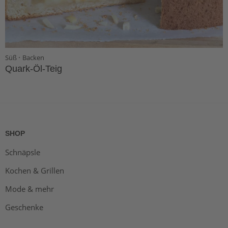
·
Süß
Backen
Quark-Öl-Teig
SHOP
Schnäpsle
Kochen & Grillen
Mode & mehr
Geschenke