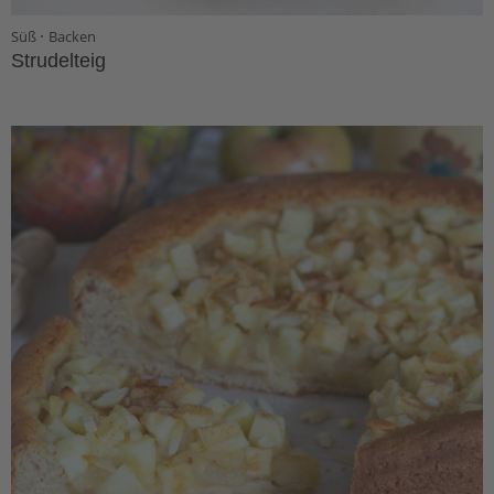
·
Süß
Backen
Strudelteig