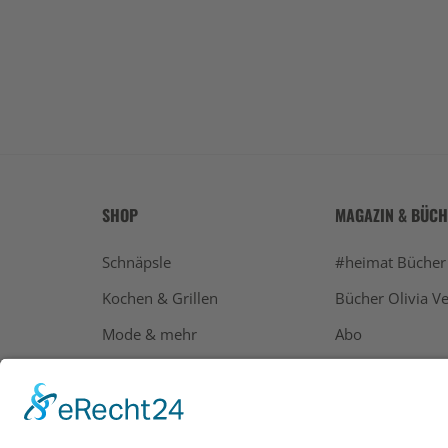
SHOP
MAGAZIN & BÜC
Schnäpsle
#heimat Bücher
Kochen & Grillen
Bücher Olivia Ve
Mode & mehr
Abo
Geschenke
Bücher
Alle Ausgaben