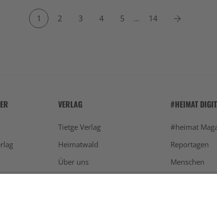
Next
1
2
3
4
5
14
...
HER
VERLAG
#HEIMAT DIGI
Tietge Verlag
#heimat Maga
rlag
Heimatwald
Reportagen
Über uns
Menschen
Werben
Schwarzwald
Newsletter
Aktuelles
Kontakt
Restaurants