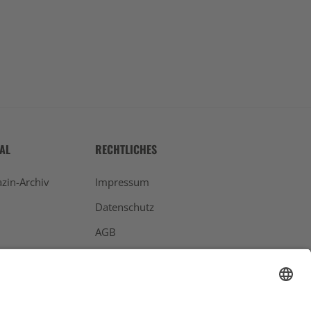
TAL
RECHTLICHES
zin-Archiv
Impressum
Datenschutz
AGB
Widerrufsbelehrung
Bankdaten