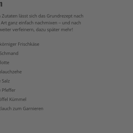
n
n Zutaten lässt sich das Grundrezept nach
 Art ganz einfach nachmixen – und nach
weiter verfeinern, dazu später mehr!
körniger Frischkäse
 Schmand
lotte
blauchzehe
e Salz
e Pfeffer
öffel Kümmel
tlauch zum Garnieren