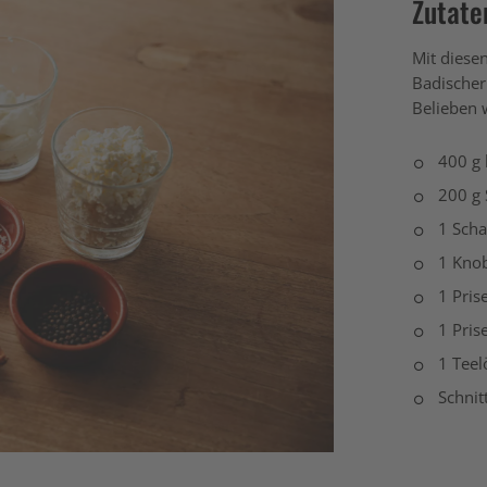
Zutate
Mit diese
Badischer
Belieben 
400 g 
200 g
1 Scha
1 Kno
1 Pris
1 Pris
1 Teel
Schnit