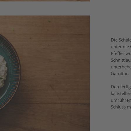
Die Schal
unter die
Pfeffer w
Schnittla
unterheben
Garnitur.
Den ferti
kaltstell
umrühren
Schluss m