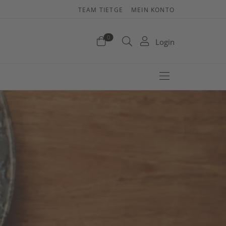
TEAM TIETGE
MEIN KONTO
enkorb
0
Login
efinden sich keine Produkte im Warenkorb.
Jetzt einkaufen