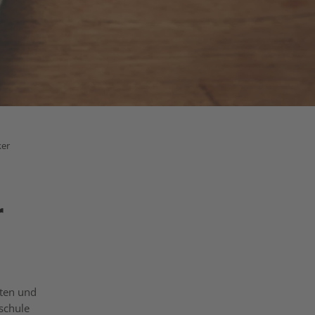
ker
r
sten und
schule