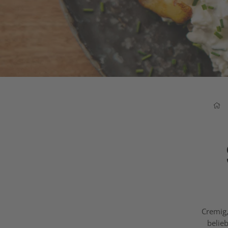
Cremig,
belie