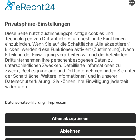
AGB
Widerrufsbelehrung
Bankdaten
© 2026 Tietge GmbH, Wilhelmstraße 31, 77654 Offenburg – Alle Rechte
vorbehalten. *Preisangaben inkl. gesetzl. MwSt. und zzgl.
Versandkosten.