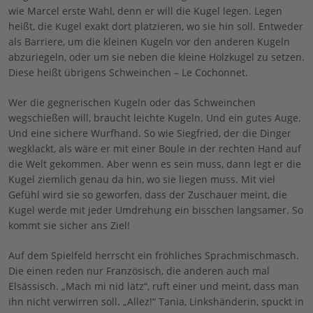
wie Marcel erste Wahl, denn er will die Kugel legen. Legen
heißt, die Kugel exakt dort platzieren, wo sie hin soll. Entweder
als Barriere, um die kleinen Kugeln vor den anderen Kugeln
abzuriegeln, oder um sie neben die kleine Holzkugel zu setzen.
Diese heißt übrigens Schweinchen – Le Cochonnet.
Wer die gegnerischen Kugeln oder das Schweinchen
wegschießen will, braucht leichte Kugeln. Und ein gutes Auge.
Und eine sichere Wurfhand. So wie Siegfried, der die Dinger
wegklackt, als wäre er mit einer Boule in der rechten Hand auf
die Welt gekommen. Aber wenn es sein muss, dann legt er die
Kugel ziemlich genau da hin, wo sie liegen muss. Mit viel
Gefühl wird sie so geworfen, dass der Zuschauer meint, die
Kugel werde mit jeder Umdrehung ein bisschen langsamer. So
kommt sie sicher ans Ziel!
Auf dem Spielfeld herrscht ein fröhliches Sprachmischmasch.
Die einen reden nur Französisch, die anderen auch mal
Elsässisch. „Mach mi nid lätz“, ruft einer und meint, dass man
ihn nicht verwirren soll. „Allez!“ Tania, Linkshänderin, spuckt in