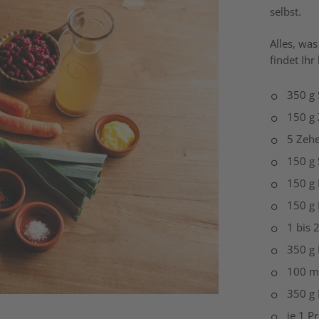
selbst.
Alles, wa
findet Ihr 
350 g
150 g
5 Zeh
150 g 
150 g 
150 g
1 bis 
350 g 
100 m
350 g
je 1 P