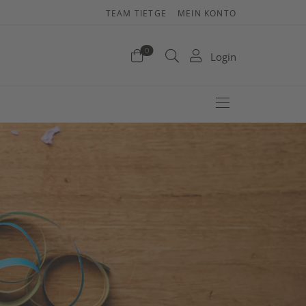
TEAM TIETGE
MEIN KONTO
enkorb
0
Login
efinden sich keine Produkte im Warenkorb.
Jetzt einkaufen