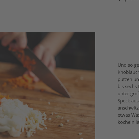
Und so ge
Knoblauc
putzen un
bis sechs
unter gro
Speck aus
anschwitz
etwas Was
köcheln l