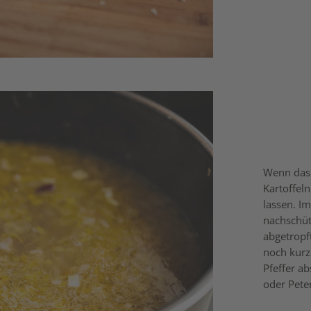
Wenn das 
Kartoffel
lassen. I
nachschüt
abgetropf
noch kurz
Pfeffer a
oder Peter