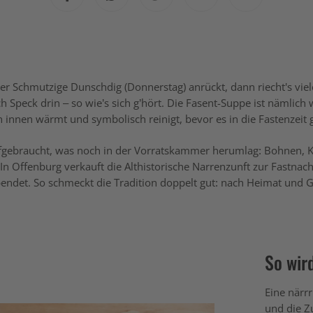
r Schmutzige Dunschdig (Donnerstag) anrückt, dann riecht's vie
h Speck drin – so wie’s sich g’hört. Die Fasent-Suppe ist nämlich we
 innen wärmt und symbolisch reinigt, bevor es in die Fastenzeit 
aufgebraucht, was noch in der Vorratskammer herumlag: Bohnen, Ka
n Offenburg verkauft die Althistorische Narrenzunft zur Fastnac
pendet. So schmeckt die Tradition doppelt gut: nach Heimat und 
So wir
Eine närr
und die Z