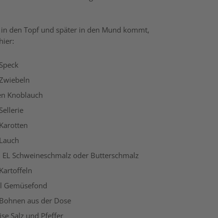
s in den Topf und später in den Mund kommt,
hier:
 Speck
 Zwiebeln
en Knoblauch
Sellerie
Karotten
 Lauch
2 EL Schweineschmalz oder Butterschmalz
Kartoffeln
l Gemüsefond
 Bohnen aus der Dose
rise Salz und Pfeffer