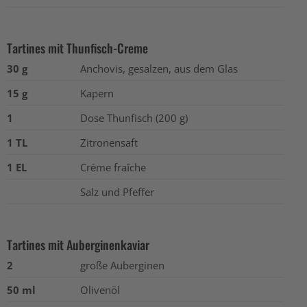
Tartines mit Thunfisch-Creme
30 g
Anchovis, gesalzen, aus dem Glas
15 g
Kapern
1
Dose Thunfisch (200 g)
1 TL
Zitronensaft
1 EL
Crème fraîche
Salz und Pfeffer
Tartines mit Auberginenkaviar
2
große Auberginen
50 ml
Olivenöl