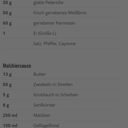
20 g
glatte Petersilie
50 g
frisch geriebenes Weißbrot
60 g
geriebener Parmesan
1
Ei (Größe L)
Salz, Pfeffer, Cayenne
Malzbiersauce
13 g
Butter
50 g
Zwiebeln in Streifen
5 g
Knoblauch in Scheiben
8 g
Senfkörner
250 ml
Malzbier
150 ml
Geflügelfond