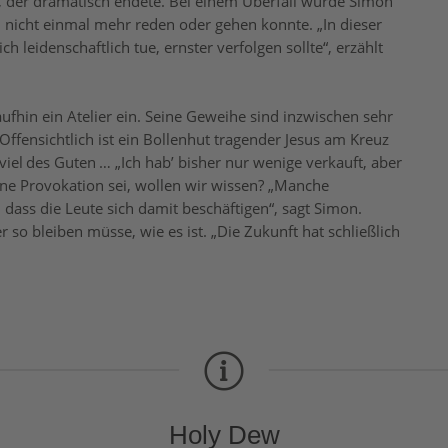
n, der dramatisch endete. Bei einem Überfall wurde Simon
h nicht einmal mehr reden oder gehen konnte. „In dieser
ch leidenschaftlich tue, ernster verfolgen sollte“, erzählt
aufhin ein Atelier ein. Seine Geweihe sind inzwischen sehr
 Offensichtlich ist ein Bollenhut tragender Jesus am Kreuz
el des Guten … „Ich hab’ bisher nur wenige verkauft, aber
eine Provokation sei, wollen wir wissen? „Manche
 dass die Leute sich damit beschäftigen“, sagt Simon.
r so bleiben müsse, wie es ist. „Die Zukunft hat schließlich
Holy Dew