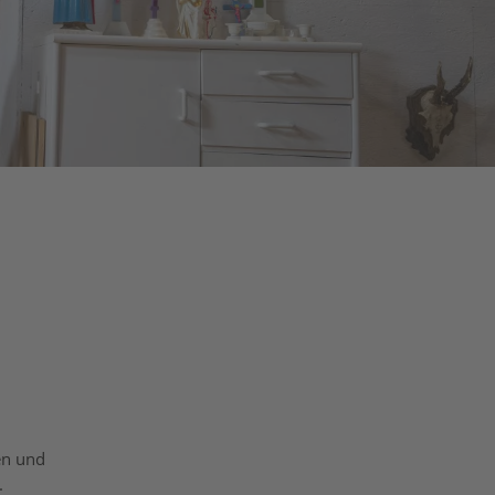
en und
.