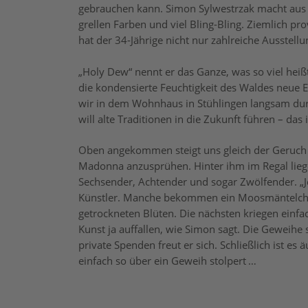
gebrauchen kann. Simon Sylwestrzak macht aus 
grellen Farben und viel Bling-Bling. Ziemlich pr
hat der 34-Jährige nicht nur zahlreiche Ausstellu
„Holy Dew“ nennt er das Ganze, was so viel heißt
die kondensierte Feuchtigkeit des Waldes neue 
wir in dem Wohnhaus in Stühlingen langsam durc
will alte Traditionen in die Zukunft führen – da
Oben angekommen steigt uns gleich der Geruch v
Madonna anzusprühen. Hinter ihm im Regal lieg
Sechsender, Achtender und sogar Zwölfender. „
Künstler. Manche bekommen ein Moosmäntelchen
getrockneten Blüten. Die nächsten kriegen einfac
Kunst ja auffallen, wie Simon sagt. Die Geweihe
private Spenden freut er sich. Schließlich ist e
einfach so über ein Geweih stolpert …