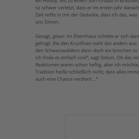
ein Hobby. Bis zu einem Surf-Urlaub in Brasilie
so schwer verletzt, dass er im ersten Jahr danac
Zeit reifte in mir der Gedanke, dass ich das, was i
uns Simon.
Gesagt, getan: Im Elternhaus richtete er sich dar
gefragt. Bei den Kruzifixen sieht das anders aus.
den Schwarzwäldern dann doch ein bisschen zu vi
ich finde es einfach cool“, sagt Simon. Ob das r
Reaktionen waren schon heftig, aber ich möchte,
Tradition heiße schließlich nicht, dass alles imme
auch eine Chance verdient …“