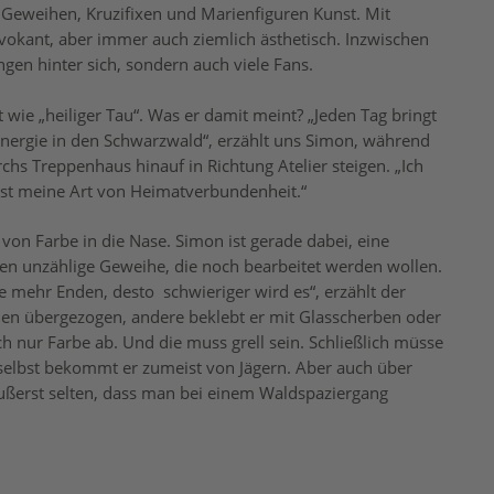
Geweihen, Kruzifixen und Marienfiguren Kunst. Mit
ovokant, aber immer auch ziemlich ästhetisch. Inzwischen
ngen hinter sich, sondern auch viele Fans.
 wie „heiliger Tau“. Was er damit meint? „Jeden Tag bringt
Energie in den Schwarzwald“, erzählt uns Simon, während
hs Treppenhaus hinauf in Richtung Atelier steigen. „Ich
s ist meine Art von Heimatverbundenheit.“
on Farbe in die Nase. Simon ist gerade dabei, eine
en unzählige Geweihe, die noch bearbeitet werden wollen.
Je mehr Enden, desto
schwieriger wird es“, erzählt der
 übergezogen, andere beklebt er mit Glasscherben oder
h nur Farbe ab. Und die muss grell sein. Schließlich müsse
 selbst bekommt er zumeist von Jägern. Aber auch über
s äußerst selten, dass man bei einem Waldspaziergang