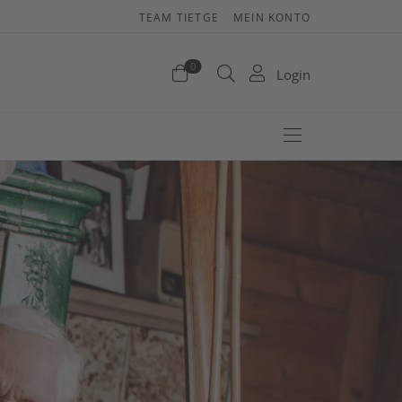
TEAM TIETGE
MEIN KONTO
enkorb
0
Login
efinden sich keine Produkte im Warenkorb.
Jetzt einkaufen