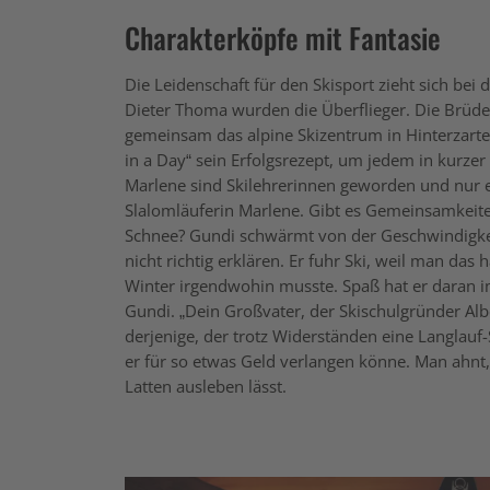
Charakterköpfe mit Fantasie
Die Leidenschaft für den Skisport zieht sich be
Dieter Thoma wurden die Überflieger. Die Brüd
gemeinsam das alpine Skizentrum in Hinterzarten,
in a Day“ sein Erfolgsrezept, um jedem in kurze
Marlene sind Skilehrerinnen geworden und nur ei
Slalomläuferin Marlene. Gibt es Gemeinsamkeiten
Schnee? Gundi schwärmt von der Geschwindigkeit
nicht richtig erklären. Er fuhr Ski, weil man 
Winter irgendwohin musste. Spaß hat er daran im
Gundi. „Dein Großvater, der Skischulgründer Alb
derjenige, der trotz Widerständen eine Langlauf-
er für so etwas Geld verlangen könne. Man ahnt,
Latten ausleben lässt.