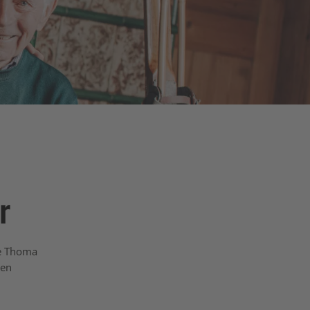
r
ie Thoma
ben