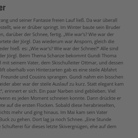
er
g und seiner Fantasie freien Lauf ließ. Da war überall
stellt, wie er drüber springt. Im Winter baute sein Bruder
, darüber der Schnee, fertig. „Wie war’s? Wie war der
ortete der Jörgl. Das wiederum war Ansporn, gleich die
der hieß es: „Wie war’s? Wie war der Schnee?“ Alle sind
der Jörgl. Beim Thema Schanze bekommt Gundi Thoma
erl mit seinem Vater, dem Skischulleiter Ottmar, und dessen
t oberhalb von Hinterzarten gab es eine steile Abfahrt
e. Freunde und Cousins sprangen. Gundi nahm ein bisschen
ider aber war der steile Auslauf zu kurz. Statt elegant kam
, erinnert er sich. Ein paar Narben sind geblieben. Viel
, wenn es jeden Moment schneien konnte. Dann drückte er
te auf die ersten Flocken. Sobald diese herabrieselten,
 nichts mehr und ging hinaus. Im Mai kam sein Vater
ck zu gehen. Dort lag ja noch Schnee. „Eine Stunde
 Schufterei für dieses letzte Skivergnügen, ehe auf dem