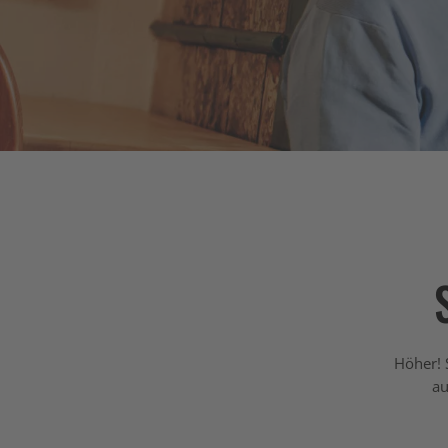
Höher! 
au