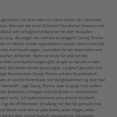
gerutscht, mit drei hatte ich meine ersten Ski“, berichtet
us. Wer war der erste Skilehrer? Die Mama! Genauso wie
ndliche sehr erfolgreiche Marlene mit dem Skilaufen
u Lizzy, die zeigte, wo und wie es langgeht. Georg Thoma
a man im Winter immer irgendwohin musste, stand man halt
würde man heute sagen, zumindest für ein Naturtalent wie
schen einfacher. Wenn es heute für jede Art des
 Größen und Ausführungen gibt, so gab es damals in den
 Zweck: Mit denen wurde gesprungen, Langlauf gemacht und
 junger Bursche kam Georg Thoma auf den Wunderlehof,
amen. Er wurde Hirtenbube. Der Bergbauernhof lag aber fast
e Heimweh“, sagt Georg Thoma, aber es ging nicht anders.
das Butterfass schlagen und die Butter in Hinterzarten
dert nicht. „Ich hatte bestimmt eine schöne Kindheit“,
en Tag die elf Kilometer Schulweg mit den Ski gemacht hat.
und kennt noch immer jede Kuhle, jeden Hügel, jeden
bst diesen Weg immer barfuß gegangen ist. Genagelte