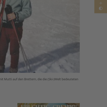
t Mutti auf den Brettern, die die (Ski-)Welt bedeuteten
Schon seit Kin
Anzeige