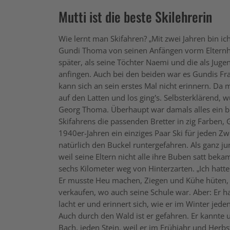
Mutti ist die beste Skilehrerin
Wie lernt man Skifahren? „Mit zwei Jahren bin ich 
Gundi Thoma von seinen Anfängen vorm Elternha
später, als seine Töchter Naemi und die als Juge
anfingen. Auch bei den beiden war es Gundis Fra
kann sich an sein erstes Mal nicht erinnern. D
auf den Latten und los ging’s. Selbsterklärend, 
Georg Thoma. Überhaupt war damals alles ein bis
Skifahrens die passenden Bretter in zig Farben,
1940er-Jahren ein einziges Paar Ski für jeden
natürlich den Buckel runtergefahren. Als ganz
weil seine Eltern nicht alle ihre Buben satt bek
sechs Kilometer weg von Hinterzarten. „Ich hatt
Er musste Heu machen, Ziegen und Kühe hüten, 
verkaufen, wo auch seine Schule war. Aber: Er ha
lacht er und erinnert sich, wie er im Winter jed
Auch durch den Wald ist er gefahren. Er kannte 
Bach, jeden Stein, weil er im Frühjahr und Her