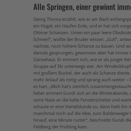
Alle Springen, einer gewinnt imm
Georg Thoma erzählt, wie er am Bach entlangspran
ein Hügel, ein Haufen Erde, und er hat sich vorge
Ottmar Schanzen. Unten ein paar leere Obstkisten
Schnee?“, wollte der Bruder wissen. „Gut!“, antw
nächste, noch höhere Schanze zu bauen. Und wie
damals gesprungen, gewonnen aber hat immer 
Gänsehaut. Er erinnert sich, wie er als junger K
Gruppe auf Ski unterwegs war. Am Windeckkopflif
mit großem Buckel, der auch als Schanze dient
mehr Anlauf als nötig und sprang auch weiter – le
es hart. „Mich hat’s ziemlich zusammengestaucht“
lieber erinnert Gundi sich an die Winterabende
seine Nase an die kalte Fensterscheibe und warte
schaute er eine Viertelstunde zu, dann hielt ihn
manchmal noch auf die Idee, zum Baldenweger Bu
hinauf, eine Minute runter“, beschreibt Gundi die
Feldberg der Frühling kam.