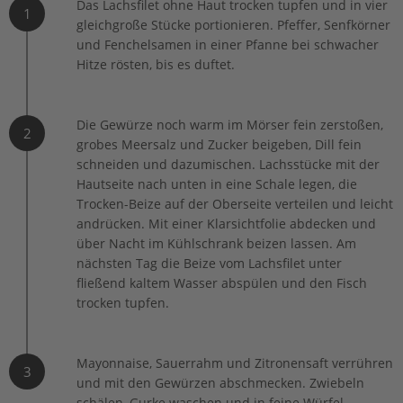
Das Lachsfilet ohne Haut trocken tupfen und in vier
1
gleichgroße Stücke portionieren. Pfeffer, Senfkörner
und Fenchelsamen in einer Pfanne bei schwacher
Hitze rösten, bis es duftet.
Die Gewürze noch warm im Mörser fein zerstoßen,
2
grobes Meersalz und Zucker beigeben, Dill fein
schneiden und dazumischen. Lachsstücke mit der
Hautseite nach unten in eine Schale legen, die
Trocken-Beize auf der Oberseite verteilen und leicht
andrücken. Mit einer Klarsichtfolie abdecken und
über Nacht im Kühlschrank beizen lassen. Am
nächsten Tag die Beize vom Lachsfilet unter
fließend kaltem Wasser abspülen und den Fisch
trocken tupfen.
Mayonnaise, Sauerrahm und Zitronensaft verrühren
3
und mit den Gewürzen abschmecken. Zwiebeln
schälen, Gurke waschen und in feine Würfel