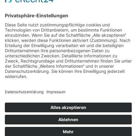
AGB
Widerrufsbelehrung
Bankdaten
© 2026 Tietge GmbH, Wilhelmstraße 31, 77654 Offenburg – Alle Rechte
vorbehalten. *Preisangaben inkl. gesetzl. MwSt. und zzgl.
Versandkosten.