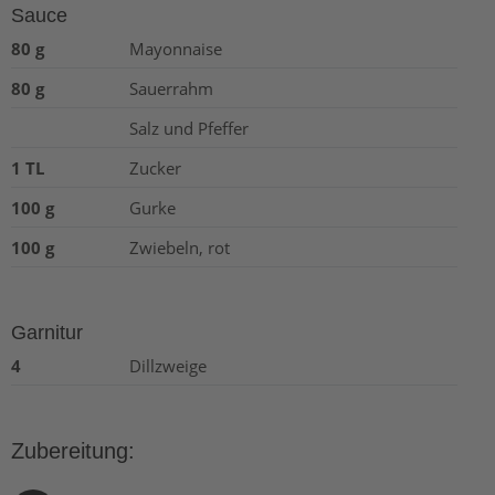
Sauce
80 g
Mayonnaise
80 g
Sauerrahm
Salz und Pfeffer
1 TL
Zucker
100 g
Gurke
100 g
Zwiebeln, rot
Garnitur
4
Dillzweige
Zubereitung: