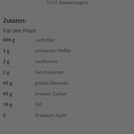
3.0 (1 Bewertungen)
Zutaten:
Für den Fisch
600 g
Lachsfilet
3 g
schwarzer Pfeffer
2 g
Senfkörner
2 g
Fenchelsamen
45 g
grobes Meersalz
45 g
brauner Zucker
10 g
Dill
2
Braeburn-Äpfel