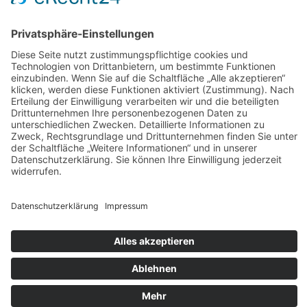
AGB
Widerrufsbelehrung
Bankdaten
© 2026 Tietge GmbH, Wilhelmstraße 31, 77654 Offenburg – Alle Rechte
vorbehalten. *Preisangaben inkl. gesetzl. MwSt. und zzgl.
Versandkosten.