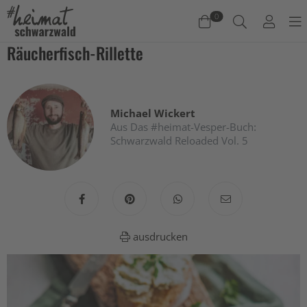
0
Räucherfisch-Rillette
Warenkorb
Es befinden sich keine Produkte im Warenkorb.
Michael Wickert
Jetzt einkaufen
Aus Das #heimat-Vesper-Buch:
Schwarzwald Reloaded Vol. 5
ausdrucken