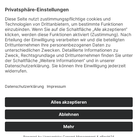
Widerrufsbelehrung
Bankdaten
© 2026 Tietge GmbH, Wilhelmstraße 31, 77654 Offenburg – Alle Rechte
vorbehalten. *Preisangaben inkl. gesetzl. MwSt. und zzgl.
Versandkosten.