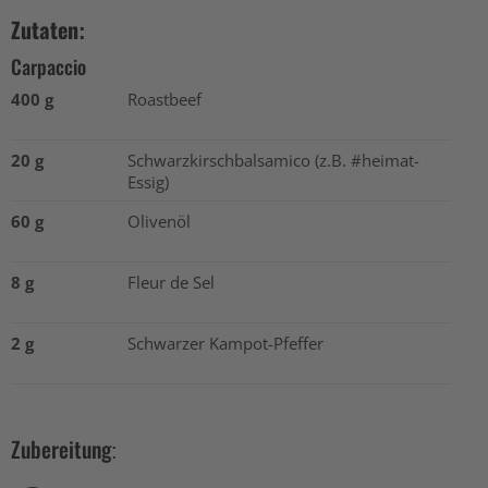
Zutaten:
Carpaccio
400 g
Roastbeef
20 g
Schwarzkirschbalsamico (z.B. #heimat-
Essig)
60 g
Olivenöl
8 g
Fleur de Sel
2 g
Schwarzer Kampot-Pfeffer
Zubereitung: