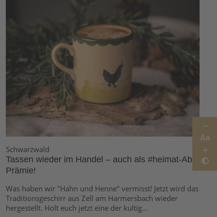
Aa
Schwarzwald
Tassen wieder im Handel – auch als #heimat-Abo-
Prämie!
Was haben wir "Hahn und Henne" vermisst! Jetzt wird das
Traditionsgeschirr aus Zell am Harmersbach wieder
hergestellt. Holt euch jetzt eine der kultig...