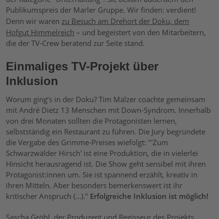
Publikumspreis der Marler Gruppe. Wir finden: verdient!
Denn wir waren
zu Besuch am Drehort der Doku, dem
Hofgut Himmelreich
– und begeistert von den Mitarbeitern,
die der TV-Crew beratend zur Seite stand.
Einmaliges TV-Projekt über
Inklusion
Worum ging’s in der Doku? Tim Mälzer coachte gemeinsam
mit André Dietz 13 Menschen mit Down-Syndrom. Innerhalb
von drei Monaten sollten die Protagonisten lernen,
selbstständig ein Restaurant zu führen. Die Jury begründete
die Vergabe des Grimme-Preises wiefolgt:
"'Zum
Schwarzwälder Hirsch' ist eine Produktion, die in vielerlei
Hinsicht herausragend ist. Die Show geht sensibel mit ihren
Protagonist:innen um. Sie ist spannend erzählt, kreativ in
ihren Mitteln. Aber besonders bemerkenswert ist ihr
kritischer Anspruch (...)."
Erfolgreiche Inklusion ist möglich!
Sascha Gröhl, der Produzent und Regisseur des Projekts,