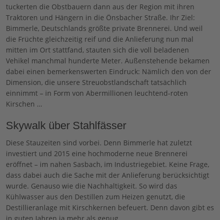
tuckerten die Obstbauern dann aus der Region mit ihren
Traktoren und Hängern in die Önsbacher Straße. Ihr Ziel:
Bimmerle, Deutschlands größte private Brennerei. Und weil
die Früchte gleichzeitig reif und die Anlieferung nun mal
mitten im Ort stattfand, stauten sich die voll beladenen
Vehikel manchmal hunderte Meter. Außenstehende bekamen
dabei einen bemerkenswerten Eindruck: Nämlich den von der
Dimension, die unsere Streuobstlandschaft tatsächlich
einnimmt – in Form von Abermillionen leuchtend-roten
Kirschen …
Skywalk über Stahlfässer
Diese Stauzeiten sind vorbei. Denn Bimmerle hat zuletzt
investiert und 2015 eine hochmoderne neue Brennerei
eröffnet – im nahen Sasbach, im Industriegebiet. Keine Frage,
dass dabei auch die Sache mit der Anlieferung berücksichtigt
wurde. Genauso wie die Nachhaltigkeit. So wird das
Kühlwasser aus den Destillen zum Heizen genutzt, die
Destillieranlage mit Kirschkernen befeuert. Denn davon gibt es
in guten Jahren ja mehr als genug …