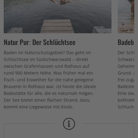
Natur Pur: Der Schlüchtsee
Badebu
Baden im Naturschutzgebiet? Das geht im
Der Schlu
Schlüchtsee im Südschwarzwald – direkt
Schwarzwa
zwischen Grafenhausen und Rothaus auf
Geheimti
rund 900 Metern Höhe. Was früher mal ein
Grund. And
Fisch- und Eisweiher für die nahe gelegene
frei zugä
Brauerei in Rothaus war, ist heute die ideale
Badestell
Badestätte für alle, die es naturnah mögen.
Eine davo
Der See bietet einen flachen Strand, dazu
befindet 
kommt eine Liegewiese mit Kiosk,
Schluchse
Sonnenterrasse, Umkleidekabinen und
großzügig
sanitären Einrichtungen. Ein Drittel des Sees
Wolfsgrun
ist im Sommer für den Badebetrieb
Einheimis
gesperrt, denn hier tummeln sich Enten und
Aussichts