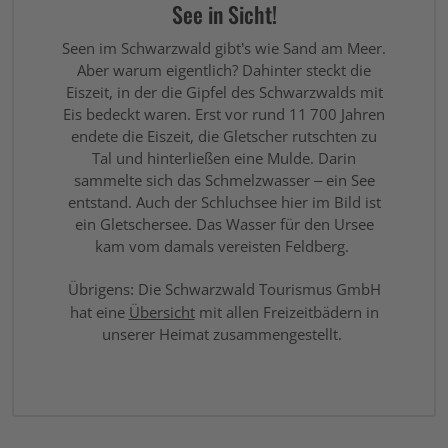
See in Sicht!
Seerosen. Zu Fuß ist der See von
sonnige L
Grafenhausen über den Promenadenweg in
in den Se
Seen im Schwarzwald gibt’s wie Sand am Meer.
rund 30 Minuten erreichbar. Alternativ gibt
Fahrrad o
Aber warum eigentlich? Dahinter steckt die
es einen Parkplatz rund 100 Meter vom See
Erkundun
Eiszeit, in der die Gipfel des Schwarzwalds mit
entfernt.
und teils
Eis bedeckt waren. Erst vor rund 11 700 Jahren
ohne Auto
endete die Eiszeit, die Gletscher rutschten zu
Seerundwe
Tal und hinterließen eine Mulde. Darin
sammelte sich das Schmelzwasser – ein See
entstand. Auch der Schluchsee hier im Bild ist
ein Gletschersee. Das Wasser für den Ursee
kam vom damals vereisten Feldberg.
Übrigens: Die Schwarzwald Tourismus GmbH
hat eine
Übersicht
mit allen Freizeitbädern in
unserer Heimat zusammengestellt.