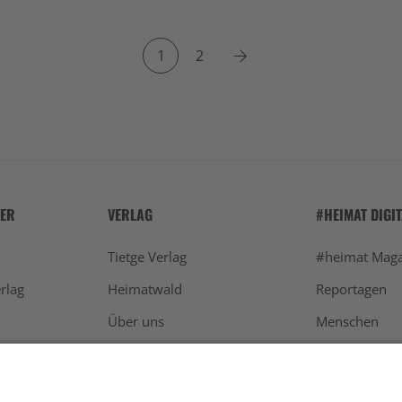
Next
1
2
HER
VERLAG
#HEIMAT DIGI
Tietge Verlag
#heimat Maga
rlag
Heimatwald
Reportagen
Über uns
Menschen
Werben
Schwarzwald
Newsletter
Aktuelles