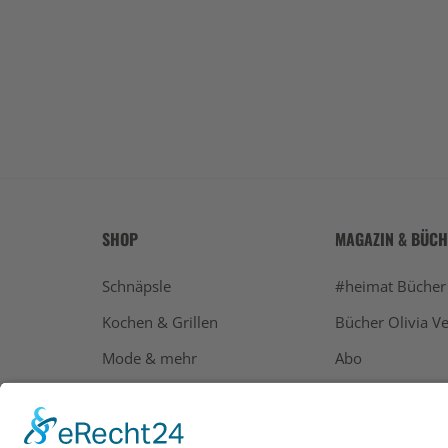
SHOP
MAGAZIN & BÜC
Schnäpsle
#heimat Bücher
Kochen & Grillen
Bücher Olivia Ve
Mode & mehr
Abo
Geschenke
Bücher
Alle Ausgaben