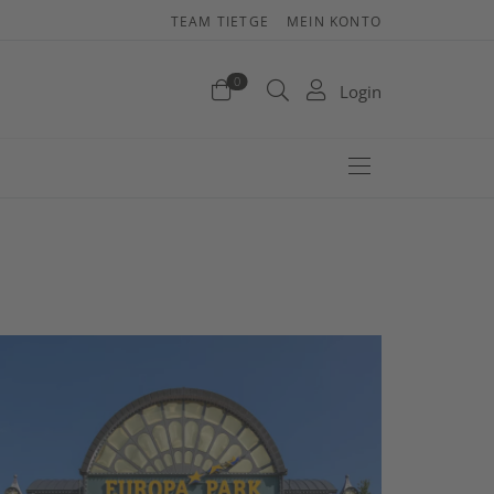
TEAM TIETGE
MEIN KONTO
enkorb
0
Login
efinden sich keine Produkte im Warenkorb.
Jetzt einkaufen