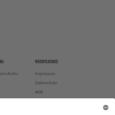
TAL
RECHTLICHES
zin-Archiv
Impressum
Datenschutz
AGB
Widerrufsbelehrung
Bankdaten