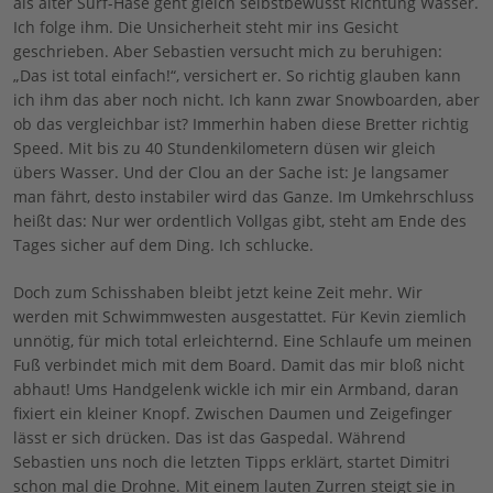
als alter Surf-Hase geht gleich selbstbewusst Richtung Wasser.
Ich folge ihm. Die Unsicherheit steht mir ins Gesicht
geschrieben. Aber Sebastien versucht mich zu beruhigen:
„Das ist total einfach!“, versichert er. So richtig glauben kann
ich ihm das aber noch nicht. Ich kann zwar Snowboarden, aber
ob das vergleichbar ist? Immerhin haben diese Bretter richtig
Speed. Mit bis zu 40 Stundenkilometern düsen wir gleich
übers Wasser. Und der Clou an der Sache ist: Je langsamer
man fährt, desto instabiler wird das Ganze. Im Umkehrschluss
heißt das: Nur wer ordentlich Vollgas gibt, steht am Ende des
Tages sicher auf dem Ding. Ich schlucke.
Doch zum Schisshaben bleibt jetzt keine Zeit mehr. Wir
werden mit Schwimmwesten ausgestattet. Für Kevin ziemlich
unnötig, für mich total erleichternd. Eine Schlaufe um meinen
Fuß verbindet mich mit dem Board. Damit das mir bloß nicht
abhaut! Ums Handgelenk wickle ich mir ein Armband, daran
fixiert ein kleiner Knopf. Zwischen Daumen und Zeigefinger
lässt er sich drücken. Das ist das Gaspedal. Während
Sebastien uns noch die letzten Tipps erklärt, startet Dimitri
schon mal die Drohne. Mit einem lauten Zurren steigt sie in