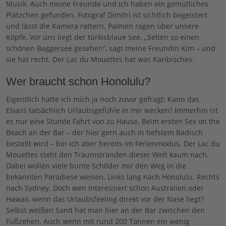
Musik. Auch meine Freunde und ich haben ein gemütliches
Plätzchen gefunden. Fotograf Dimitri ist sichtlich begeistert
und lässt die Kamera rattern. Palmen ragen über unsere
Köpfe. Vor uns liegt der türkisblaue See. „Selten so einen
schönen Baggersee gesehen“, sagt meine Freundin Kim – und
sie hat recht. Der Lac du Mouettes hat was Karibisches.
Wer braucht schon Honolulu?
Eigentlich hatte ich mich ja noch zuvor gefragt: Kann das
Elsass tatsächlich Urlaubsgefühle in mir wecken? Immerhin ist
es nur eine Stunde Fahrt von zu Hause. Beim ersten Sex on the
Beach an der Bar – der hier gern auch in tiefstem Badisch
bestellt wird – bin ich aber bereits im Ferienmodus. Der Lac du
Mouettes steht den Traumstränden dieser Welt kaum nach.
Dabei wollen viele bunte Schilder mir den Weg in die
bekannten Paradiese weisen. Links lang nach Honolulu. Rechts
nach Sydney. Doch wen interessiert schon Australien oder
Hawaii, wenn das Urlaubsfeeling direkt vor der Nase liegt?
Selbst weißen Sand hat man hier an der Bar zwischen den
Fußzehen. Auch wenn mit rund 200 Tonnen ein wenig