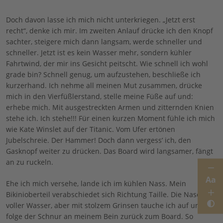
Doch davon lasse ich mich nicht unterkriegen. „Jetzt erst
recht“, denke ich mir. Im zweiten Anlauf drücke ich den Knopf
sachter, steigere mich dann langsam, werde schneller und
schneller. Jetzt ist es kein Wasser mehr, sondern kühler
Fahrtwind, der mir ins Gesicht peitscht. Wie schnell ich wohl
grade bin? Schnell genug, um aufzustehen, beschließe ich
kurzerhand. Ich nehme all meinen Mut zusammen, drücke
mich in den Vierfüßlerstand, stelle meine Füße auf und:
erhebe mich. Mit ausgestreckten Armen und zitternden Knien
stehe ich. Ich stehe!!! Für einen kurzen Moment fühle ich mich
wie Kate Winslet auf der Titanic. Vom Ufer ertönen
Jubelschreie. Der Hammer! Doch dann vergess’ ich, den
Gasknopf weiter zu drücken. Das Board wird langsamer, fängt
an zu ruckeln.
Aa
Ehe ich mich versehe, lande ich im kühlen Nass. Mein
Bikinioberteil verabschiedet sich Richtung Taille. Die Nase
voller Wasser, aber mit stolzem Grinsen tauche ich auf und
folge der Schnur an meinem Bein zurück zum Board. So