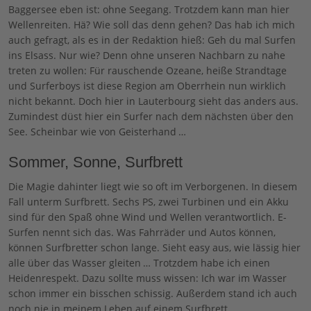
Baggersee eben ist: ohne Seegang. Trotzdem kann man hier
Wellenreiten. Hä? Wie soll das denn gehen? Das hab ich mich
auch gefragt, als es in der Redaktion hieß: Geh du mal Surfen
ins Elsass. Nur wie? Denn ohne unseren Nachbarn zu nahe
treten zu wollen: Für rauschende Ozeane, heiße Strandtage
und Surferboys ist diese Region am Oberrhein nun wirklich
nicht bekannt. Doch hier in Lauterbourg sieht das anders aus.
Zumindest düst hier ein Surfer nach dem nächsten über den
See. Scheinbar wie von Geisterhand …
Sommer, Sonne, Surfbrett
Die Magie dahinter liegt wie so oft im Verborgenen. In diesem
Fall unterm Surfbrett. Sechs PS, zwei Turbinen und ein Akku
sind für den Spaß ohne Wind und Wellen verantwortlich. E-
Surfen nennt sich das. Was Fahrräder und Autos können,
können Surfbretter schon lange. Sieht easy aus, wie lässig hier
alle über das Wasser gleiten … Trotzdem habe ich einen
Heidenrespekt. Dazu sollte muss wissen: Ich war im Wasser
schon immer ein bisschen schissig. Außerdem stand ich auch
noch nie in meinem Leben auf einem Surfbrett.