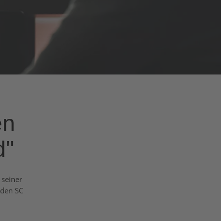
en
d"
 seiner
 den SC