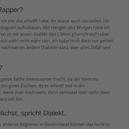
 Rapper?
ch mir das erhofft habe. Ihr müsst euch vorstellen, ich
 Instagram aufzubauen. Mit Hängen und Würgen habe ich
en es mit einem Dialekt-Skit („Wem g’hersch du?“) über
och wohl nicht wahr sein. Ich habe mich doch nur gefilmt
d nach kamen andere Dialekte dazu, aber alles Zufall und
?
ganze Sache interessanter macht, da der Kontrast
r ein gutes Zeichen, da es schnell mal in die
r, wenn man mich sieht, dann vermutet man nicht, dass
wurzelt bin.
ächst, spricht Dialekt.
us anderen Regionen in Deutschland können das nicht so