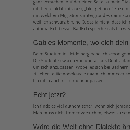
ganz verstehen. Auf der einen Seite ist mein Diale
mir Leute nicht zutrauen, „hier geboren“ zu sein
mit welchem Migrationshintergrund –, dann spric
weil ich schwarz bin, heißt das ja nicht, dass ich
automatisch besser Badisch sprechen als ich weg
Gab es Momente, wo dich dein D
Beim Studium in Heidelberg habe ich schon geme
Die Studenten waren von überall aus Deutschlan
um sich anzupassen. Wobei es sich bei Badnern 
ziiiiehen
diiiie Voookaaale näämlich immeeer so
ich mich auch nicht mehr anpassen.
Echt jetzt?
Ich finde es viel authentischer, wenn sich jeman
Man muss nicht immer versuchen, etwas zu sein,
Wäre die Welt ohne Dialekte ä