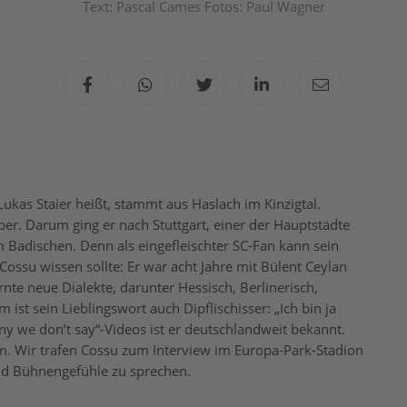
Text: Pascal Cames Fotos: Paul Wagner
kas Staier heißt, stammt aus Haslach im Kinzigtal.
er. Darum ging er nach Stuttgart, einer der Hauptstädte
m Badischen. Denn als eingefleischter SC-Fan kann sein
ssu wissen sollte: Er war acht Jahre mit Bülent Ceylan
te neue Dialekte, darunter Hessisch, Berlinerisch,
ist sein Lieblingswort auch Dipflischisser: „Ich bin ja
y we don’t say“-Videos ist er deutschlandweit bekannt.
am. Wir trafen Cossu zum Interview im Europa-Park-Stadion
d Bühnengefühle zu sprechen.