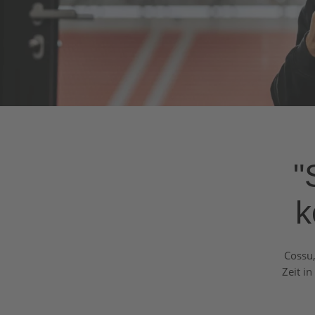
"
k
Cossu,
Zeit i