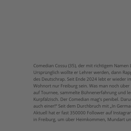
C
omedian Cossu (35), der mit richtigem Namen Lu
Ursprünglich wollte er Lehrer werden, dann Rapp
des Deutschrap. Seit Ende 2024 lebt er wieder i
Wohnort nur Freiburg sein. Was man noch über Co
auf Tournee, sammelte Bühnenerfahrung und lern
Kurpfälzisch. Der Comedian mag’s penibel. Darum 
auch einer!“ Seit dem Durchbruch mit „In German
Aktuell hat er fast 350000 Follower auf Instagr
in Freiburg, um über Heimkommen, Mundart un