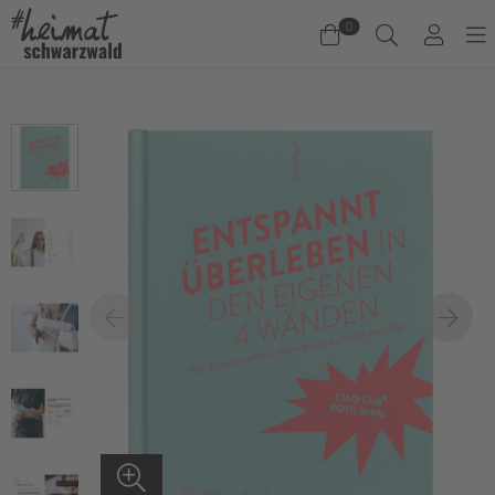
0
Warenkorb
Es befinden sich keine Produkte im Warenkorb.
Jetzt einkaufen