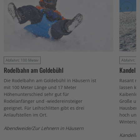
Abfahrt: 100 Meter
Abfahrt: 4
Rodelbahn am Goldebühl
Kandel: 
Die Rodelbahn am Goldebühl in Häusern ist
Rasant r
mit 100 Meter Länge und 17 Meter
lassen k
Höhenunterschied sehr gut für
Kaibenloc
Rodelanfänger und -wiedereinsteiger
Große und
geeignet. Für Leihschlitten gibt es drei
Hausberg 
Anlaufstellen im Ort.
hoch und 
Winterspo
Abendweide/Zur Lehnern in Häusern
Kandellif