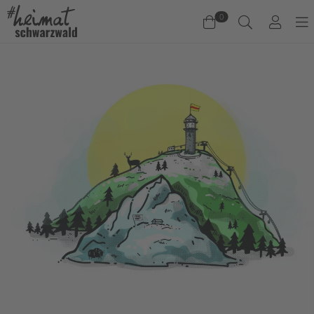
0
Warenkorb
Es befinden sich keine Produkte im Warenkorb.
Jetzt einkaufen