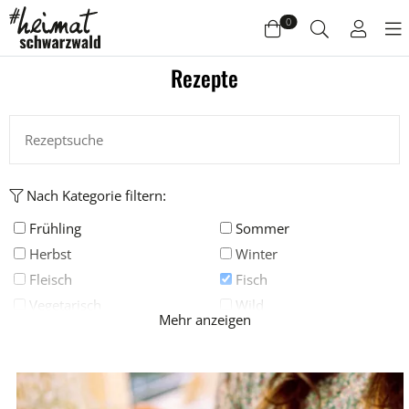
0
Rezepte
Warenkorb
Es befinden sich keine Produkte im Warenkorb.
Jetzt einkaufen
Nach Kategorie filtern:
Frühling
Sommer
Herbst
Winter
Fleisch
Fisch
Vegetarisch
Wild
Mehr anzeigen
Grillen
Deftig
Salat
Suppe
Süß
Backen
Drinks
Eis